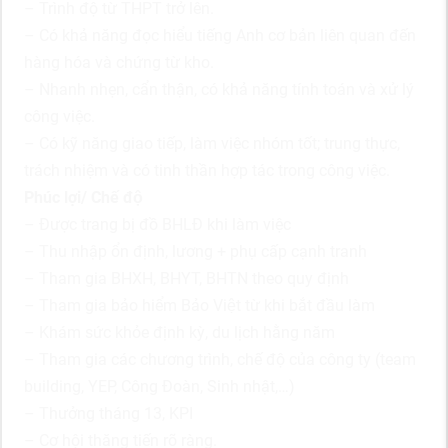
– Trình độ từ THPT trở lên.
– Có khả năng đọc hiểu tiếng Anh cơ bản liên quan đến
hàng hóa và chứng từ kho.
– Nhanh nhẹn, cẩn thận, có khả năng tính toán và xử lý
công việc.
– Có kỹ năng giao tiếp, làm việc nhóm tốt; trung thực,
trách nhiệm và có tinh thần hợp tác trong công việc.
Phúc lợi/ Chế độ
– Được trang bị đồ BHLĐ khi làm việc
– Thu nhập ổn định, lương + phụ cấp cạnh tranh
– Tham gia BHXH, BHYT, BHTN theo quy định
– Tham gia bảo hiểm Bảo Việt từ khi bắt đầu làm
– Khám sức khỏe định kỳ, du lịch hằng năm
– Tham gia các chương trình, chế độ của công ty (team
building, YEP, Công Đoàn, Sinh nhật,…)
– Thưởng tháng 13, KPI
– Cơ hội thăng tiến rõ ràng.