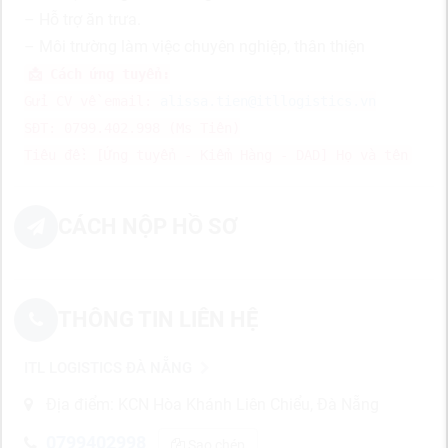
– Hỗ trợ ăn trưa.
– Môi trường làm việc chuyên nghiệp, thân thiện
📩 Cách ứng tuyển:
Gửi CV về email:
alissa.tien@itllogistics.vn
SĐT: 0799.402.998 (Ms Tiên)
Tiêu đề: [Ứng tuyển - Kiểm Hàng - DAD] Họ và tên
CÁCH NỘP HỒ SƠ
THÔNG TIN LIÊN HỆ
ITL LOGISTICS ĐÀ NẴNG
Địa điểm: KCN Hòa Khánh Liên Chiểu, Đà Nẵng
0799402998
Sao chép