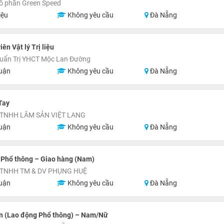
ổ phần Green Speed
iệu
Không yêu cầu
Đà Nẵng
iên Vật lý Trị liệu
uẩn Trị YHCT Mộc Lan Đường
uận
Không yêu cầu
Đà Nẵng
Tay
TNHH LÂM SẢN VIỆT LANG
uận
Không yêu cầu
Đà Nẵng
 Phổ thông – Giao hàng (Nam)
 TNHH TM & DV PHỤNG HUỆ
uận
Không yêu cầu
Đà Nẵng
n (Lao động Phổ thông) – Nam/Nữ