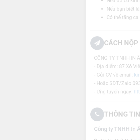
Nếu đã có kinh
Nếu bạn biết lái
Có thể tăng ca 
CÁCH NỘP 
CÔNG TY TNHH IN Ấ
- Địa điểm: 87 Xô Vi
- Gửi CV về email:
ki
- Hoặc SDT/Zalo 09
- Ứng tuyển ngay:
ht
THÔNG TIN
Công ty TNHH In Ấ