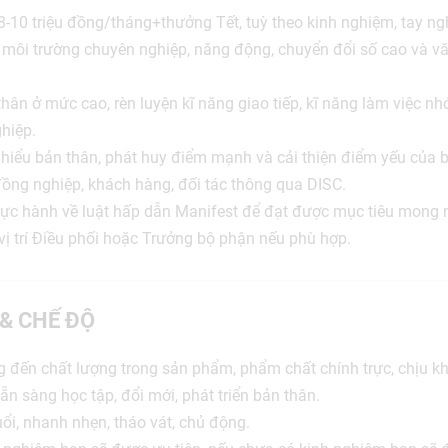
-10 triệu đồng/tháng+thưởng Tết, tuỳ theo kinh nghiệm, tay nghề
 môi trường chuyên nghiệp, năng động, chuyển đổi số cao và v
thân ở mức cao, rèn luyện kĩ năng giao tiếp, kĩ năng làm việc n
ghiệp.
hiểu bản thân, phát huy điểm mạnh và cải thiện điểm yếu của 
đồng nghiệp, khách hàng, đối tác thông qua DISC.
ực hành về luật hấp dẫn Manifest để đạt được mục tiêu mong
 vị trí Điều phối hoặc Trưởng bộ phận nếu phù hợp.
 & CHẾ ĐỘ
 đến chất lượng trong sản phẩm, phẩm chất chính trực, chịu khó
n sàng học tập, đổi mới, phát triển bản thân.
ổi, nhanh nhẹn, tháo vát, chủ động.