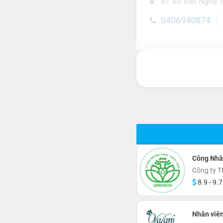
87 Xô Viết Nghệ T
0406940874
Công Nhâ
Công ty T
8.9 - 9.7
Nhân viê