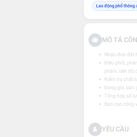
Lao động phổ thông /
MÔ TẢ CÔN
Nhận đơn đặt h
Điều phối, phâ
phẩm, tiến độ 
Kiểm tra chất 
Đóng gói, bàn 
Tổng hợp số lư
Báo cáo công v
YÊU CẦU