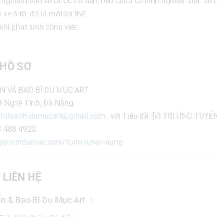
 nghiệm bạn sẽ được ưu tiên, nếu chưa có kinh nghiệm bạn sẽ 
 xe ô tô, đó là một lợi thế.
khi phát sinh công việc.
HỒ SƠ
N VÀ BAO BÌ DU MỤC ART
ết Nghệ Tĩnh, Đà Nẵng
nhdoanh.dumucart@gmail.com
, với Tiêu đề: [VỊ TRÍ ỨNG TUY
3 488 4920
tps://indumuc.com/form-tuyen-dung
 LIÊN HỆ
n & Bao Bì Du Mục Art