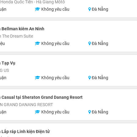
Honda Quốc Tiến - Hà Giang Môtô
uận
Không yêu cầu
Đà Nẵng
 Bellman kiêm An Ninh
 The Dream Suite
iệu
Không yêu cầu
Đà Nẵng
n Tạp Vụ
G US
uận
Không yêu cầu
Đà Nẵng
 Casual tại Sheraton Grand Danang Resort
N GRAND DANANG RESORT
uận
Không yêu cầu
Đà Nẵng
 Lắp ráp Linh kiện Điện tử