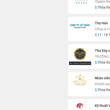
Olalani R
Thỏa th
Thợ Hàn
Công ty 
17 - 18 T
Thợ Xây c
TRƯỜNG 
Thỏa th
Nhân viê
Khách sạn
Thỏa th
Kỹ thuật 