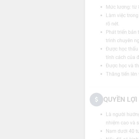
Mức lương: từ 8
Làm việc trong
rõ nét.
Phát triển bản 
trình chuyên n
Được học thấu 
tính cách của 
Được học và th
Thăng tiến lên
QUYỀN LỢI
Là người hướng
nhiệm cao và sẵ
Nam dưới 40 tu