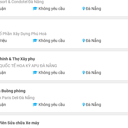
esort & Condotel Đà Nẵng
uận
Không yêu cầu
Đà Nẵng
Cổ Phần Xây Dựng Phú Hoà
riệu
Không yêu cầu
Đà Nẵng
hính & Thợ Xây phụ
QUỐC TẾ HOA KỲ APU ĐÀ NẴNG
uận
Không yêu cầu
Đà Nẵng
n Buồng phòng
 Paris Deli Đà Nẵng
uận
Không yêu cầu
Đà Nẵng
Viên Sửa chữa Xe máy