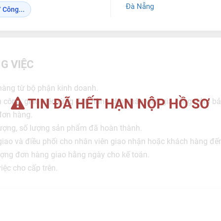
Đà Nẵng
 Công...
G VIỆC
àng từ bộ phận kinh doanh.
TIN ĐÃ HẾT HẠN NỘP HỒ SƠ
n công, giao việc từng đơn hàng cho nhân viên gia công đảm b
đơn hàng.
lượng, số lượng sản phẩm đã hoàn thành.
giao và điều phối cho nhân viên giao nhận hoặc khách hàng đến
ợng đơn hàng giao hằng ngày cho kế toán.
iệc cho cấp trên.