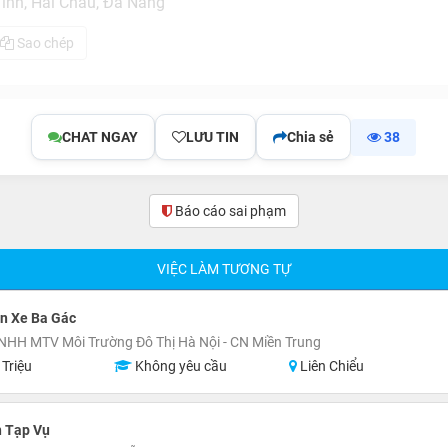
ĩnh, Hải Châu, Đà Nẵng
Sao chép
CHAT NGAY
LƯU TIN
Chia sẻ
38
Báo cáo sai phạm
VIỆC LÀM TƯƠNG TỰ
n Xe Ba Gác
NHH MTV Môi Trường Đô Thị Hà Nội - CN Miền Trung
 Triệu
Không yêu cầu
Liên Chiểu
n Tạp Vụ