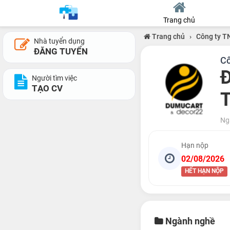
Trang chủ
Trang chủ
›
Công ty T
Nhà tuyển dụng
ĐĂNG TUYỂN
Cô
Đ
Người tìm việc
TẠO CV
T
Ng
Hạn nộp
02/08/2026
HẾT HẠN NỘP
Ngành nghề