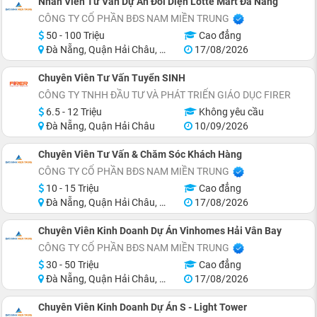
Nhân Viên Tư Vấn Dự Án Đối Diện Lotte Mart Đà Nẵng
CÔNG TY CỔ PHẦN BĐS NAM MIỀN TRUNG
50 - 100 Triệu
Cao đẳng
Đà Nẵng, Quận Hải Châu, Quận Sơn Trà, Quận Ngũ Hành Sơn, Quận Cẩm Lệ, Khu vực lân cận Đà Nẵng
17/08/2026
Chuyên Viên Tư Vấn Tuyển SINH
CÔNG TY TNHH ĐẦU TƯ VÀ PHÁT TRIỂN GIÁO DỤC FIRER
6.5 - 12 Triệu
Không yêu cầu
Đà Nẵng, Quận Hải Châu
10/09/2026
Chuyên Viên Tư Vấn & Chăm Sóc Khách Hàng
CÔNG TY CỔ PHẦN BĐS NAM MIỀN TRUNG
10 - 15 Triệu
Cao đẳng
Đà Nẵng, Quận Hải Châu, Quận Sơn Trà, Quận Ngũ Hành Sơn, Quận Cẩm Lệ, Khu vực lân cận Đà Nẵng
17/08/2026
Chuyên Viên Kinh Doanh Dự Án Vinhomes Hải Vân Bay
CÔNG TY CỔ PHẦN BĐS NAM MIỀN TRUNG
30 - 50 Triệu
Cao đẳng
Đà Nẵng, Quận Hải Châu, Quận Sơn Trà, Quận Ngũ Hành Sơn, Huyện Hòa Vang, Khu vực lân cận Đà Nẵng
17/08/2026
Chuyên Viên Kinh Doanh Dự Án S - Light Tower