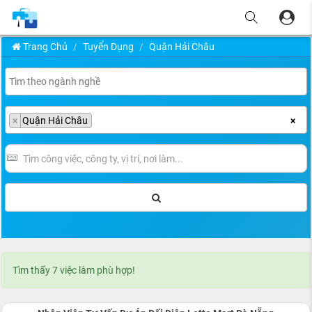
Trang Chủ
Tuyển Dụng
Quận Hải Châu
×
Quận Hải Châu
×
Tìm thấy 7 việc làm phù hợp!