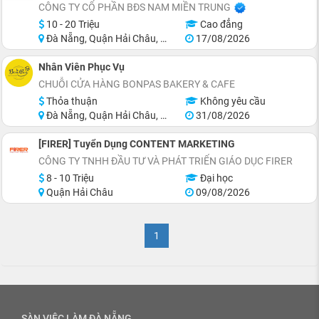
CÔNG TY CỔ PHẦN BĐS NAM MIỀN TRUNG
10 - 20 Triệu
Cao đẳng
Đà Nẵng, Quận Hải Châu, Quận Ngũ Hành Sơn, Quận Cẩm Lệ, Khu vực lân cận Đà Nẵng
17/08/2026
Nhân Viên Phục Vụ
CHUỖI CỬA HÀNG BONPAS BAKERY & CAFE
Thỏa thuận
Không yêu cầu
Đà Nẵng, Quận Hải Châu, Quận Thanh Khê, Quận Sơn Trà, Quận Cẩm Lệ
31/08/2026
[FIRER] Tuyển Dụng CONTENT MARKETING
CÔNG TY TNHH ĐẦU TƯ VÀ PHÁT TRIỂN GIÁO DỤC FIRER
8 - 10 Triệu
Đại học
Quận Hải Châu
09/08/2026
1
SÀN VIỆC LÀM ĐÀ NẴNG