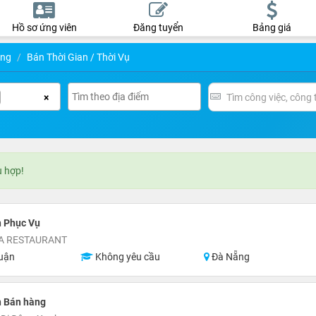
Hồ sơ ứng viên
Đăng tuyển
Bảng giá
ụng
Bán Thời Gian / Thời Vụ
×
ù hợp!
n Phục Vụ
 RESTAURANT
uận
Không yêu cầu
Đà Nẵng
n Bán hàng