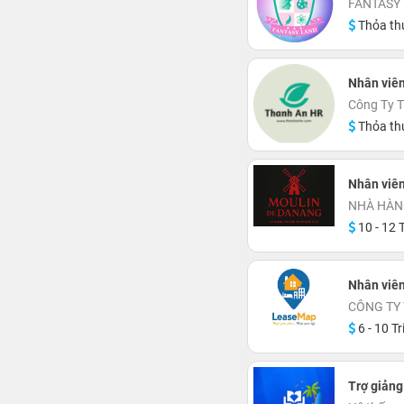
FANTASY 
Thỏa th
Nhân viê
Công Ty 
Thỏa th
Nhân viê
NHÀ HÀN
10 - 12 T
Nhân viên
CÔNG TY
6 - 10 Tr
Trợ giảng