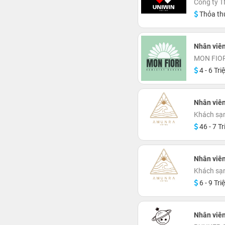
Công ty T
Thỏa th
Nhân viê
MON FIO
4 - 6 Tri
Nhân viên
Khách sạ
46 - 7 Tr
Nhân viên
Khách sạ
6 - 9 Tri
Nhân viê