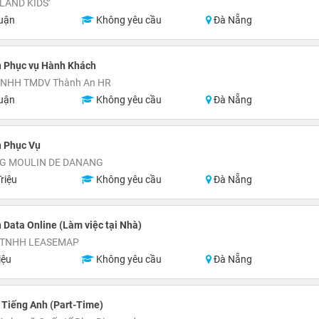
LAND KIDS’
uận
Không yêu cầu
Đà Nẵng
n Phục vụ Hành Khách
TNHH TMDV Thành An HR
uận
Không yêu cầu
Đà Nẵng
n Phục Vụ
G MOULIN DE DANANG
riệu
Không yêu cầu
Đà Nẵng
 Data Online (Làm việc tại Nhà)
 TNHH LEASEMAP
iệu
Không yêu cầu
Đà Nẵng
 Tiếng Anh (Part-Time)