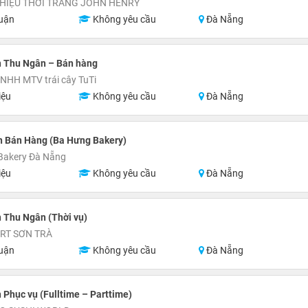
HIỆU THỜI TRANG JOHN HENRY
uận
Không yêu cầu
Đà Nẵng
n Thu Ngân – Bán hàng
NHH MTV trái cây TuTi
iệu
Không yêu cầu
Đà Nẵng
n Bán Hàng (Ba Hưng Bakery)
Bakery Đà Nẵng
iệu
Không yêu cầu
Đà Nẵng
 Thu Ngân (Thời vụ)
RT SƠN TRÀ
uận
Không yêu cầu
Đà Nẵng
 Phục vụ (Fulltime – Parttime)