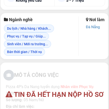
Không yêu cầu
5 - 7 Triệu
Ngành nghề
Nơi làm
Đà Nẵng
Du lịch / Nhà hàng / Khách...
Phục vụ / Tạp vụ / Giúp...
Sinh viên / Mới ra trường...
Bán thời gian / Thời vụ
MÔ TẢ CÔNG VIỆC
Pizza 4P‘s Da Nang tuyển dụng
Nhân viên Phục Vụ
TIN ĐÃ HẾT HẠN NỘP HỒ SƠ
(fulltime)
Số lượng:
05 Nam/Nữ
Địa chỉ làm việc: