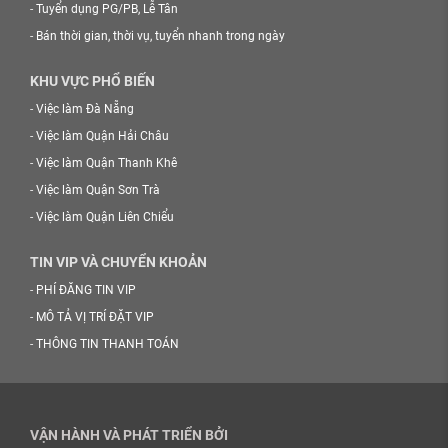
-
Tuyển dụng PG/PB, Lễ Tân
-
Bán thời gian, thời vụ, tuyển nhanh trong ngày
KHU VỰC PHỔ BIẾN
-
Việc làm Đà Nẵng
-
Việc làm Quận Hải Châu
-
Việc làm Quận Thanh Khê
-
Việc làm Quận Sơn Trà
-
Việc làm Quận Liên Chiểu
TIN VIP VÀ CHUYỂN KHOẢN
-
PHÍ ĐĂNG TIN VIP
-
MÔ TẢ VỊ TRÍ ĐẶT VIP
-
THÔNG TIN THANH TOÁN
VẬN HÀNH VÀ PHÁT TRIỂN BỞI