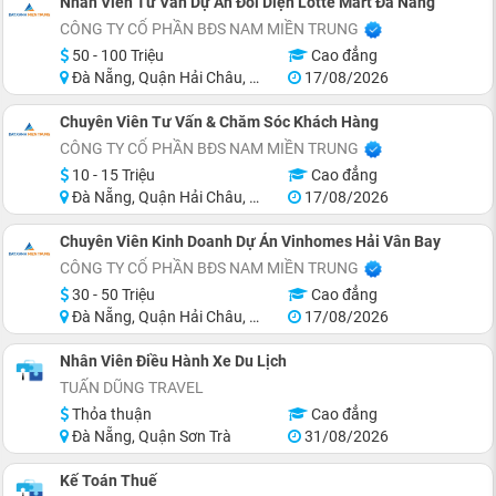
Nhân Viên Tư Vấn Dự Án Đối Diện Lotte Mart Đà Nẵng
CÔNG TY CỔ PHẦN BĐS NAM MIỀN TRUNG
50 - 100 Triệu
Cao đẳng
Đà Nẵng, Quận Hải Châu, Quận Sơn Trà, Quận Ngũ Hành Sơn, Quận Cẩm Lệ, Khu vực lân cận Đà Nẵng
17/08/2026
Chuyên Viên Tư Vấn & Chăm Sóc Khách Hàng
CÔNG TY CỔ PHẦN BĐS NAM MIỀN TRUNG
10 - 15 Triệu
Cao đẳng
Đà Nẵng, Quận Hải Châu, Quận Sơn Trà, Quận Ngũ Hành Sơn, Quận Cẩm Lệ, Khu vực lân cận Đà Nẵng
17/08/2026
Chuyên Viên Kinh Doanh Dự Án Vinhomes Hải Vân Bay
CÔNG TY CỔ PHẦN BĐS NAM MIỀN TRUNG
30 - 50 Triệu
Cao đẳng
Đà Nẵng, Quận Hải Châu, Quận Sơn Trà, Quận Ngũ Hành Sơn, Huyện Hòa Vang, Khu vực lân cận Đà Nẵng
17/08/2026
Nhân Viên Điều Hành Xe Du Lịch
TUẤN DŨNG TRAVEL
Thỏa thuận
Cao đẳng
Đà Nẵng, Quận Sơn Trà
31/08/2026
Kế Toán Thuế