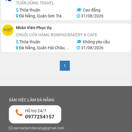
TUẤN DŨNG TRAVEL
Thỏa thuận
Cao đẳng
Đà Nẵng, Quận Sơn Trà
31/08/2026
Nhân Viên Phục Vụ
CHUỖI CỬA HÀNG BONPAS BAKERY & CAFE
Thỏa thuận
Không yêu cầu
Đà Nẵng, Quận Hải Châu, Quận Thanh Khê, Quận Sơn Trà, Quận Cẩm Lệ
31/08/2026
1
SÀN VIỆC LÀM ĐÀ NẴNG
Hỗ trợ 24/7
0977254157
sanvieclamdanang@gmail.com