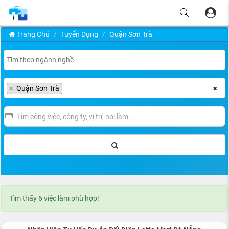
Trang Chủ
Tuyển Dụng
Quận Sơn Trà
×
Quận Sơn Trà
×
Tìm thấy 6 việc làm phù hợp!