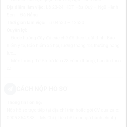
Địa điểm làm việc:
Lô 23-24, KĐT Hòa Quý – Ngũ Hành
Sơn – Đà Nẵng
Thời gian làm việc:
Từ 04h30 – 12h30
Quyền lợi:
– Được hưởng đầy đủ các chế độ theo Luật định: Bảo
hiểm y tế, Bảo hiểm xã hội, lương tháng 13, thưởng năng
lực…
– Mức lương: Từ 5tr trở lên (28 công/tháng), bao ăn theo
ca
CÁCH NỘP HỒ SƠ
Thông tin liên hệ:
Nộp hồ sơ trực tiếp tại địa chỉ trên hoặc gởi CV qua zalo:
0905.864.938 – Ms Chi ( Liên hệ trong giờ hành chính).