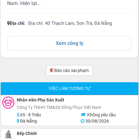
Nam. Hiện tại...
Địa chỉ:
Địa chỉ: 40 Thạch Lam, Sơn Trà, Đà Nẵng
Xem công ty
Báo cáo sai phạm
(0)
VIỆC LÀM TƯƠNG TỰ
Nhân viên Phụ Sản Xuất
Công Ty TNHH TM&SX Đồng Phục Việt Nam
65 - 8 Triệu
Không yêu cầu
Đà Nẵng
30/08/2026
Bếp Chính