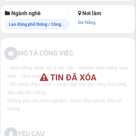
Ngành nghề
Nơi làm
Đà Nẵng
Lao động phổ thông / Công...
MÔ TẢ CÔNG VIỆC
- Nam công nhân: xử lý tóc, tẩy – nhuộm theo bảng màu,
TIN ĐÃ XÓA
chải – làm sạch tóc.
- Nữ công nhân: chải – phân loại tóc, gia công thủ công,
sắp xếp kho hàng.
Không yêu cầu kinh nghiệm - Được đầu tạo từ đầu có
lương
YÊU CẦU