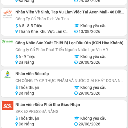
Đà Nẵng
29/08/2026
Nhân Viên Vệ Sinh, Tạp Vụ Làm Việc Tại Aeon Mall- 46 Điện Biên Phủ, Thanh Khê
Công Ty Cổ Phần Dịch Vụ Tina
6.5 - 8.5 Triệu
Không yêu cầu
Thanh Khê, Khu Vực Lân Cận Đà Nẵng
13/08/2026
Công Nhân Sản Xuất Thiết Bị Lọc Dầu Oto (KCN Hòa Khánh)
Công ty Cổ Phần Phát Triển Nguồn Nhân Lực Vin HR
6 - 9 Triệu
Không yêu cầu
Đà Nẵng
29/08/2026
Nhân viên Bốc xếp
CN CÔNG TY CP THỰC PHẨM VÀ NƯỚC GIẢI KHÁT DONA NEWTOWER
Thỏa thuận
Không yêu cầu
Đà Nẵng
29/08/2026
Nhân viên Điều Phối Kho Giao Nhận
SPX EXPRESS ĐÀ NẴNG
Thỏa thuận
Không yêu cầu
Đà Nẵng
29/08/2026