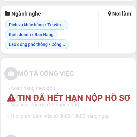
Ngành nghề
Nơi làm
Dịch vụ khác hàng / Tư vấn...
Kinh doanh / Bán Hàng
Lao động phổ thông / Công...
MÔ TẢ CÔNG VIỆC
- Soạn hàng theo đơn.
TIN ĐÃ HẾT HẠN NỘP HỒ SƠ
- Đóng gói sản phẩm.
- Sắp xếp, dọn dẹp kho gọn gàng.
-
Thời gian: Làm việc từ 8h00-18h00 hàng ngày.