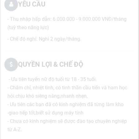
YÊU CẦU
- Thu nhập hấp dẫn: 6.000.000 - 9.000.000 VNĐ/tháng
(tuỳ theo năng lực)
- Chế độ nghỉ: Nghỉ 2 ngày/tháng.
QUYỀN LỢI & CHẾ ĐỘ
- Ưu tiên tuyển nữ độ tuổi từ 18 - 35 tuổi.
- Chăm chỉ, nhiệt tình, có tinh thần cầu tiến và ham học
hỏi.chịu khó siêng năng,nhanh nhẹn,
- Ưu tiên các bạn đã có kinh nghiệm đã từng làm kho
-giao tiếp tốt,biết sử dụng máy tính
- Chưa có kinh nghiệm sẽ được đào tạo chuyên nghiệp
từ A-Z.