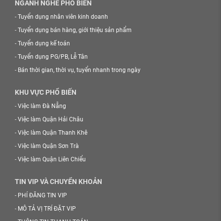
NGÀNH NGHỀ PHỔ BIẾN
-
Tuyển dụng nhân viên kinh doanh
-
Tuyển dụng bán hàng, giới thiệu sản phẩm
-
Tuyển dụng kế toán
-
Tuyển dụng PG/PB, Lễ Tân
-
Bán thời gian, thời vụ, tuyển nhanh trong ngày
KHU VỰC PHỔ BIẾN
-
Việc làm Đà Nẵng
-
Việc làm Quận Hải Châu
-
Việc làm Quận Thanh Khê
-
Việc làm Quận Sơn Trà
-
Việc làm Quận Liên Chiểu
TIN VIP VÀ CHUYỂN KHOẢN
-
PHÍ ĐĂNG TIN VIP
-
MÔ TẢ VỊ TRÍ ĐẶT VIP