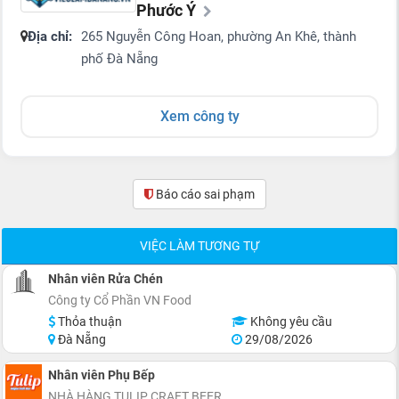
Phước Ý
Địa chỉ:
265 Nguyễn Công Hoan, phường An Khê, thành
phố Đà Nẵng
Xem công ty
Báo cáo sai phạm
(0)
VIỆC LÀM TƯƠNG TỰ
Nhân viên Rửa Chén
Công ty Cổ Phần VN Food
Thỏa thuận
Không yêu cầu
Đà Nẵng
29/08/2026
Nhân viên Phụ Bếp
NHÀ HÀNG TULIP CRAFT BEER