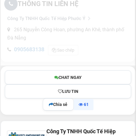
THÔNG TIN LIÊN HỆ
Công Ty TNHH Quốc Tế Hiệp Phước Ý
265 Nguyễn Công Hoan, phường An Khê, thành phố
Đà Nẵng
0905683138
Sao chép
CHAT NGAY
LƯU TIN
Chia sẻ
61
Công Ty TNHH Quốc Tế Hiệp