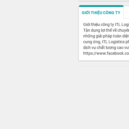
GIỚI THIỆU CÔNG TY
Giới thiệu công ty ITL Lo
Tận dụng lợi thế về chuyê
những giải pháp toàn diện
cung ứng, ITL Logistics 
dịch vụ chất lượng cao vượ
https://www.facebook.co