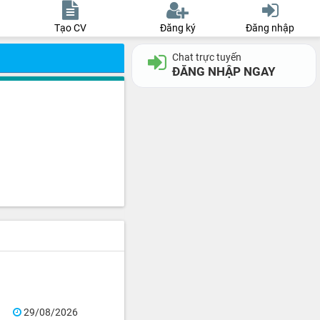
Tạo CV
Đăng ký
Đăng nhập
Chat trực tuyến
ĐĂNG NHẬP NGAY
29/08/2026