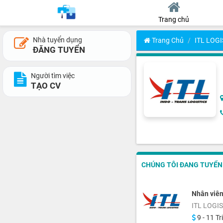
Trang chủ
Nhà tuyển dụng
Trang Chủ
ITL LOG
ĐĂNG TUYỂN
Người tìm việc
TẠO CV
CHÚNG TÔI ĐANG TUYỂN 5
Nhân viên
ITL LOGI
9 - 11 Tr