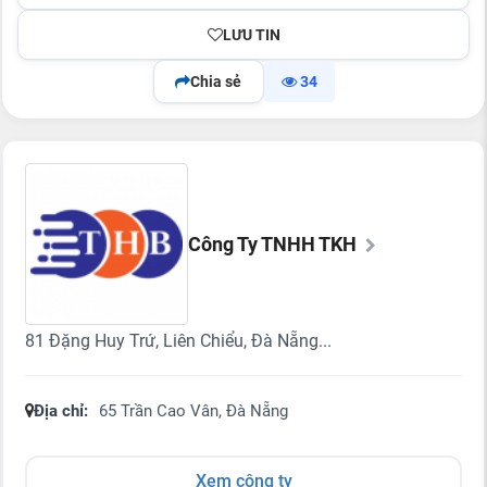
LƯU TIN
Chia sẻ
34
Công Ty TNHH TKH
81 Đặng Huy Trứ, Liên Chiểu, Đà Nẵng...
Địa chỉ:
65 Trần Cao Vân, Đà Nẵng
Xem công ty