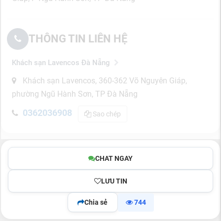
THÔNG TIN LIÊN HỆ
Khách sạn Lavencos Đà Nẵng
Khách sạn Lavencos, 360-362 Võ Nguyên Giáp,
phường Ngũ Hành Sơn, TP Đà Nẵng
0362036908
Sao chép
CHAT NGAY
LƯU TIN
Chia sẻ
744