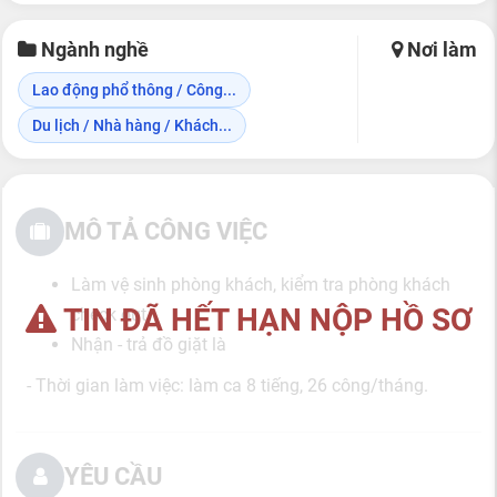
Ngành nghề
Nơi làm
Lao động phổ thông / Công...
Du lịch / Nhà hàng / Khách...
MÔ TẢ CÔNG VIỆC
Làm vệ sinh phòng khách, kiểm tra phòng khách
TIN ĐÃ HẾT HẠN NỘP HỒ SƠ
check out
Nhận - trả đồ giặt là
- Thời gian làm việc: làm ca 8 tiếng, 26 công/tháng.
YÊU CẦU