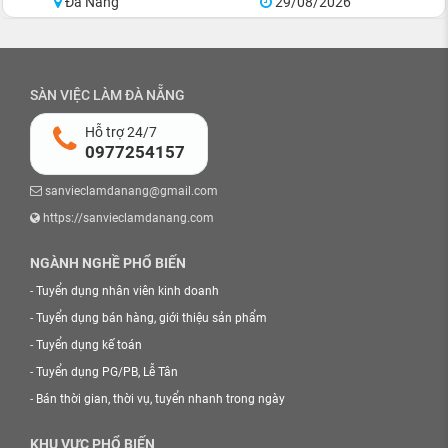
Đà Nẵng
29/08/2026
SÀN VIỆC LÀM ĐÀ NẴNG
Hỗ trợ 24/7
0977254157
sanvieclamdanang@gmail.com
https://sanvieclamdanang.com
NGÀNH NGHỀ PHỔ BIẾN
-
Tuyển dụng nhân viên kinh doanh
-
Tuyển dụng bán hàng, giới thiệu sản phẩm
-
Tuyển dụng kế toán
-
Tuyển dụng PG/PB, Lễ Tân
-
Bán thời gian, thời vụ, tuyển nhanh trong ngày
KHU VỰC PHỔ BIẾN