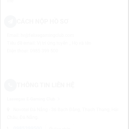
thế
CÁCH NỘP HỒ SƠ
Email: hr@felixegamingclub.com
Tiêu đề email: Vị trí ứng tuyển _ Họ và tên
Điện thoại: 0985 399 500
THÔNG TIN LIÊN HỆ
Lasvegas E-Gaming Club
Novotel Đà Nẵng - 36 Bạch Đằng, Thạch Thang, Hải
Châu, Đà Nẵng.
0985399500