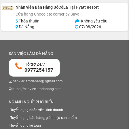
Nhân viên Bán Hàng SôCôLa Tại Hyatt Resort
Cửa hàng Chocolate corner by Savall
Thỏa thuận
Không yêu cầu
Đà Nẵng
07/08/2026
SÀN VIỆC LÀM ĐÀ NẴNG
Hỗ trợ 24/7
0977254157
sanvieclamdanang@gmail.com
https://sanvieclamdanang.com
NGÀNH NGHỀ PHỔ BIẾN
-
Tuyển dụng nhân viên kinh doanh
-
Tuyển dụng bán hàng, giới thiệu sản phẩm
-
Tuyển dụng kế toán