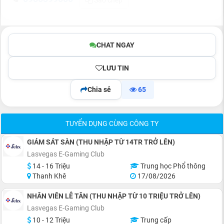
Sao chép
CHAT NGAY
LƯU TIN
Chia sẻ
65
TUYỂN DỤNG CÙNG CÔNG TY
GIÁM SÁT SÀN (THU NHẬP TỪ 14TR TRỞ LÊN)
Lasvegas E-Gaming Club
14 - 16 Triệu
Trung học Phổ thông
Thanh Khê
17/08/2026
NHÂN VIÊN LỄ TÂN (THU NHẬP TỪ 10 TRIỆU TRỞ LÊN)
Lasvegas E-Gaming Club
10 - 12 Triệu
Trung cấp