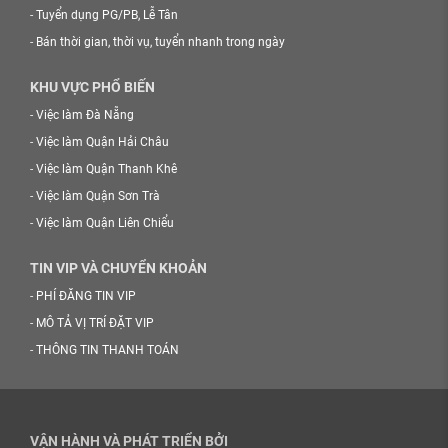
-
Tuyển dụng PG/PB, Lễ Tân
-
Bán thời gian, thời vụ, tuyển nhanh trong ngày
KHU VỰC PHỔ BIẾN
-
Việc làm Đà Nẵng
-
Việc làm Quận Hải Châu
-
Việc làm Quận Thanh Khê
-
Việc làm Quận Sơn Trà
-
Việc làm Quận Liên Chiểu
TIN VIP VÀ CHUYỂN KHOẢN
-
PHÍ ĐĂNG TIN VIP
-
MÔ TẢ VỊ TRÍ ĐẶT VIP
-
THÔNG TIN THANH TOÁN
VẬN HÀNH VÀ PHÁT TRIỂN BỞI