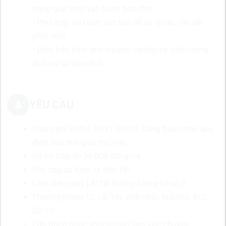
trong quá trình vận hành bàn chơi.
• Phối hợp với Giám sát sàn để xử lý các vấn đề
phát sinh.
• Đảm bảo hình ảnh chuyên nghiệp và chất lượng
dịch vụ tại bàn chơi.
YÊU CẦU
Tham gia BHXH, BHYT, BHTN, Công đoàn theo quy
định sau thời gian thử việc.
Hỗ trợ bữa ăn 35.000 đồng/ca.
Phụ cấp ca đêm và tiền TIP.
Làm việc ngày Lễ/Tết hưởng lương hệ số 3.
Thưởng tháng 13, Lễ/Tết, sinh nhật, hiếu/hỷ, 8/3,
20/10…
Cấp đồng phục, môi trường làm việc chuyên