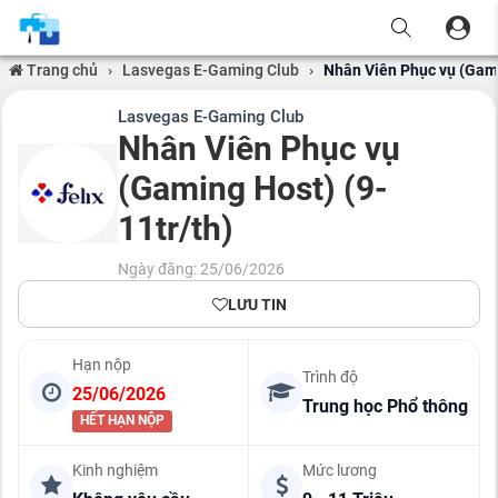
Trang chủ
›
Lasvegas E-Gaming Club
›
Nhân Viên Phục vụ (Gami
Lasvegas E-Gaming Club
Nhân Viên Phục vụ
(Gaming Host) (9-
11tr/th)
Ngày đăng: 25/06/2026
LƯU TIN
Hạn nộp
Trình độ
25/06/2026
Trung học Phổ thông
HẾT HẠN NỘP
Kinh nghiệm
Mức lương