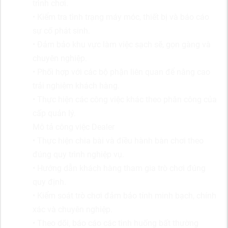
trình chơi.
• Kiểm tra tình trạng máy móc, thiết bị và báo cáo
sự cố phát sinh.
• Đảm bảo khu vực làm việc sạch sẽ, gọn gàng và
chuyên nghiệp.
• Phối hợp với các bộ phận liên quan để nâng cao
trải nghiệm khách hàng.
• Thực hiện các công việc khác theo phân công của
cấp quản lý.
Mô tả công việc Dealer
• Thực hiện chia bài và điều hành bàn chơi theo
đúng quy trình nghiệp vụ.
• Hướng dẫn khách hàng tham gia trò chơi đúng
quy định.
• Kiểm soát trò chơi đảm bảo tính minh bạch, chính
xác và chuyên nghiệp.
• Theo dõi, báo cáo các tình huống bất thường