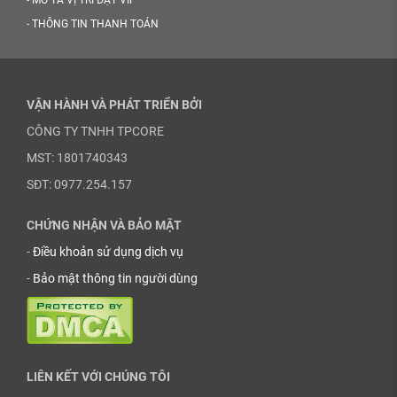
-
MÔ TẢ VỊ TRÍ ĐẶT VIP
-
THÔNG TIN THANH TOÁN
VẬN HÀNH VÀ PHÁT TRIỂN BỞI
CÔNG TY TNHH TPCORE
MST: 1801740343
SĐT: 0977.254.157
CHỨNG NHẬN VÀ BẢO MẬT
-
Điều khoản sử dụng dịch vụ
-
Bảo mật thông tin người dùng
LIÊN KẾT VỚI CHÚNG TÔI