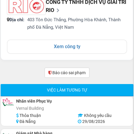
CÔNG TY TNHH DỊCH VỤ GIẢI TRÍ
RIO
Địa chỉ:
403 Tôn Đức Thắng, Phường Hòa Khánh, Thành
phố Đà Nẵng, Việt Nam
Xem công ty
Báo cáo sai phạm
(0)
VIỆC LÀM TƯƠNG TỰ
Nhân viên Phục Vụ
Vernal Building
Thỏa thuận
Không yêu cầu
Đà Nẵng
29/08/2026
Giám sát Nhà hàng