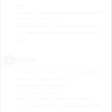
hàng
Phối hợp với các bộ phận khác để phục vụ khách
nhanh chóng và hiệu quả
Kiểm kê hàng hóa, nguyên liệu theo phân công
Thực hiện các công việc khác theo yêu cầu của
quản lý
YÊU CẦU
Tham gia BHXH, BHYT, BHTN, Công đoàn theo quy
định sau thời gian thử việc.
Hỗ trợ bữa ăn 35.000 đồng/ca.
Phụ cấp ca đêm và tiền TIP.
Làm việc ngày Lễ/Tết hưởng lương hệ số 3.
Thưởng tháng 13, Lễ/Tết, sinh nhật, hiếu/hỷ, 8/3,