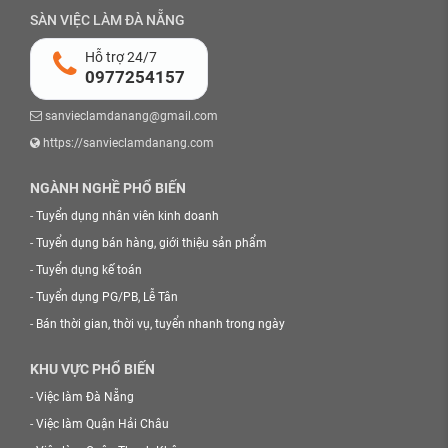
SÀN VIỆC LÀM ĐÀ NẴNG
Hỗ trợ 24/7
0977254157
sanvieclamdanang@gmail.com
https://sanvieclamdanang.com
NGÀNH NGHỀ PHỔ BIẾN
-
Tuyển dụng nhân viên kinh doanh
-
Tuyển dụng bán hàng, giới thiệu sản phẩm
-
Tuyển dụng kế toán
-
Tuyển dụng PG/PB, Lễ Tân
-
Bán thời gian, thời vụ, tuyển nhanh trong ngày
KHU VỰC PHỔ BIẾN
-
Việc làm Đà Nẵng
-
Việc làm Quận Hải Châu