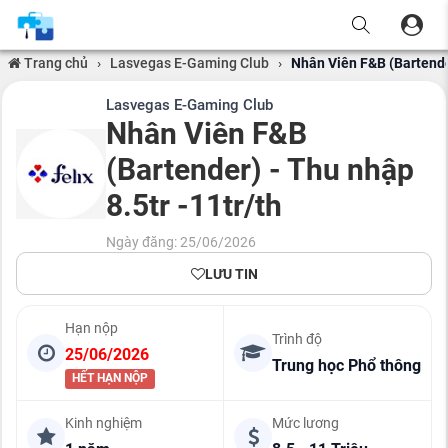
Trang chủ
›
Lasvegas E-Gaming Club
›
Nhân Viên F&B (Bartender
Lasvegas E-Gaming Club
Nhân Viên F&B
(Bartender) - Thu nhập
8.5tr -11tr/th
Ngày đăng: 25/06/2026
LƯU TIN
Hạn nộp
Trình độ
25/06/2026
Trung học Phổ thông
HẾT HẠN NỘP
Kinh nghiệm
Mức lương