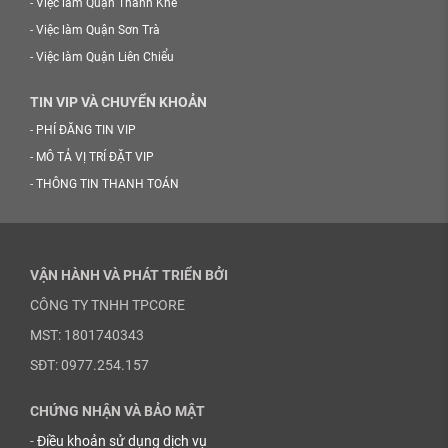
-
Việc làm Quận Thanh Khê
-
Việc làm Quận Sơn Trà
-
Việc làm Quận Liên Chiểu
TIN VIP VÀ CHUYỂN KHOẢN
-
PHÍ ĐĂNG TIN VIP
-
MÔ TẢ VỊ TRÍ ĐẶT VIP
-
THÔNG TIN THANH TOÁN
VẬN HÀNH VÀ PHÁT TRIỂN BỞI
CÔNG TY TNHH TPCORE
MST: 1801740343
SĐT: 0977.254.157
CHỨNG NHẬN VÀ BẢO MẬT
-
Điều khoản sử dụng dịch vụ