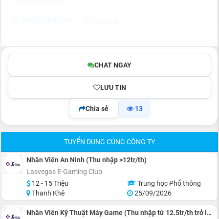
Châu, Đà Nẵng.
0985399500
Sao chép
CHAT NGAY
LƯU TIN
Chia sẻ
13
TUYỂN DỤNG CÙNG CÔNG TY
Nhân Viên An Ninh (Thu nhập >12tr/th)
Lasvegas E-Gaming Club
12 - 15 Triệu
Trung học Phổ thông
Thanh Khê
25/09/2026
Nhân Viên Kỹ Thuật Máy Game (Thu nhập từ 12.5tr/th trở lên)