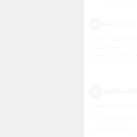
CÁCH NỘP 
Email: hr@felixega
Tiêu đề email: Vị trí
Điện thoại: 0985 39
THÔNG TIN
Lasvegas E-Gamin
Novotel Đà Nẵng 
0985399500