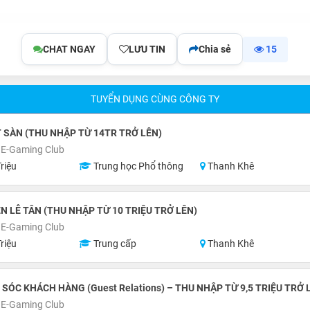
CHAT NGAY
LƯU TIN
Chia sẻ
15
TUYỂN DỤNG CÙNG CÔNG TY
 SÀN (THU NHẬP TỪ 14TR TRỞ LÊN)
 E-Gaming Club
riệu
Trung học Phổ thông
Thanh Khê
N LỄ TÂN (THU NHẬP TỪ 10 TRIỆU TRỞ LÊN)
 E-Gaming Club
riệu
Trung cấp
Thanh Khê
SÓC KHÁCH HÀNG (Guest Relations) – THU NHẬP TỪ 9,5 TRIỆU TRỞ 
 E-Gaming Club