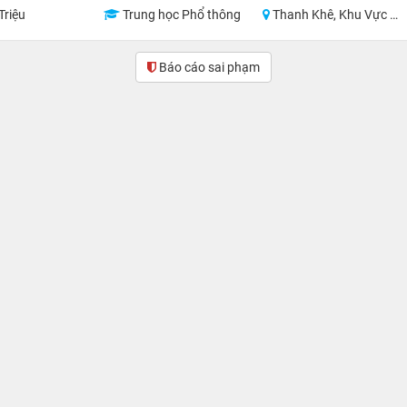
Triệu
Trung học Phổ thông
Thanh Khê, Khu Vực Lân Cận Đà Nẵng
Báo cáo sai phạm