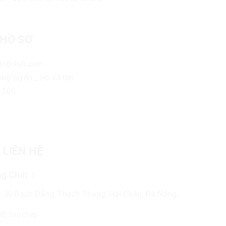
HỒ SƠ
mingclub.com
 ứng tuyển _ Họ và tên
9 500
 LIÊN HỆ
g Club
- 36 Bạch Đằng, Thạch Thang, Hải Châu, Đà Nẵng.
Sao chép