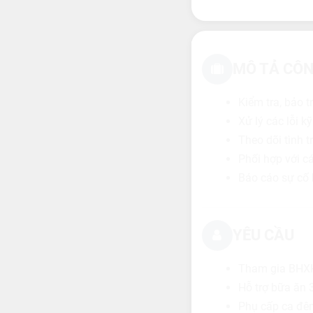
MÔ TẢ CÔN
Kiểm tra, bảo 
Xử lý các lỗi k
Theo dõi tình t
Phối hợp với c
Báo cáo sự cố 
YÊU CẦU
Tham gia BHXH,
Hỗ trợ bữa ăn 
Phụ cấp ca đêm