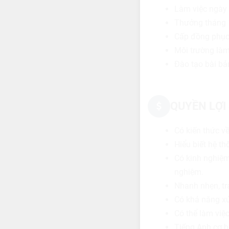
Làm việc ngày 
Thưởng tháng 1
Cấp đồng phục,
Môi trường làm
Đào tạo bài bản
QUYỀN LỢI
Có kiến thức về
Hiểu biết hệ t
Có kinh nghiệm
nghiệm.
Nhanh nhẹn, tr
Có khả năng xử
Có thể làm việc
Tiếng Anh cơ bản