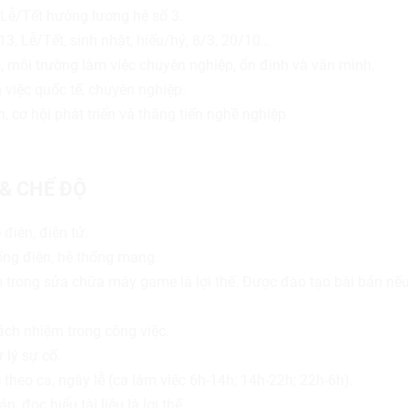
Lễ/Tết hưởng lương hệ số 3.
3, Lễ/Tết, sinh nhật, hiếu/hỷ, 8/3, 20/10…
 môi trường làm việc chuyên nghiệp, ổn định và văn minh.
 việc quốc tế, chuyên nghiệp.
, cơ hội phát triển và thăng tiến nghề nghiệp
 & CHẾ ĐỘ
 điện, điện tử.
hống điện, hệ thống mạng.
 trong sửa chữa máy game là lợi thế. Được đào tạo bài bản nế
ách nhiệm trong công việc.
 lý sự cố.
 theo ca, ngày lễ
(ca làm việc 6h-14h; 14h-22h; 22h-6h).
, đọc hiểu tài liệu là lợi thế.