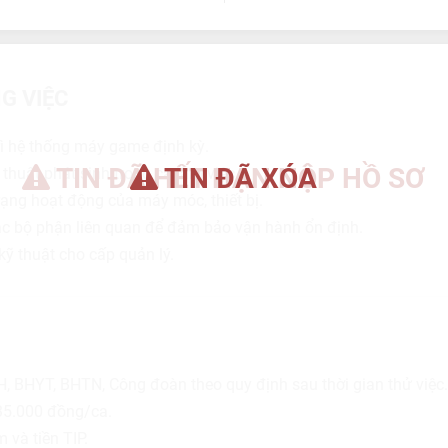
G VIỆC
trì hệ thống máy game định kỳ.
TIN ĐÃ HẾT HẠN NỘP HỒ SƠ
TIN ĐÃ XÓA
ỹ thuật phát sinh trong ca làm việc.
rạng hoạt động của máy móc, thiết bị.
ác bộ phận liên quan để đảm bảo vận hành ổn định.
kỹ thuật cho cấp quản lý.
 BHYT, BHTN, Công đoàn theo quy định sau thời gian thử việc.
35.000 đồng/ca.
 và tiền TIP.