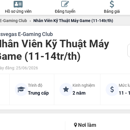
Hồ sơ ứng viên
Đăng tuyển
Bảng giá
E-Gaming Club
›
Nhân Viên Kỹ Thuật Máy Game (11-14tr/th)
svegas E-Gaming Club
hân Viên Kỹ Thuật Máy
ame (11-14tr/th)
ày đăng: 25/06/2026
Trình độ
Kinh nghiệm
Mức l
Trung cấp
2 năm
11 - 
Nơi làm