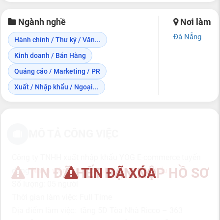
Ngành nghề
Nơi làm
Đà Nẵng
Hành chính / Thư ký / Văn...
Kinh doanh / Bán Hàng
Quảng cáo / Marketing / PR
Xuất / Nhập khẩu / Ngoại...
MÔ TẢ CÔNG VIỆC
Công ty TNHH xuất nhập khẩu YOG E-commerce tuyển
TIN ĐÃ HẾT HẠN NỘP HỒ SƠ
TIN ĐÃ XÓA
dụng
Nhân viên Kinh doanh Xuất Nhập Khẩu
Số lượng: 05 người
Thời gian làm việc: Full Time
Địa điểm làm việc: tầng 5D Tòa Nhà Ricco – 363