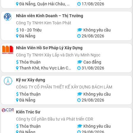
Đà Nẵng, Quận Hải Châu, Quận Sơn Trà, Quận Ngũ Hành Sơn, Huyện Hòa Vang, Khu vực lân cận Đà Nẵng
17/08/2026
Nhân viên Kinh Doanh – Thị Trường
Công Ty TNHH Kim Toàn Phát
10 - 20 Triệu
Không yêu cầu
Đà Nẵng
29/08/2026
Nhân Viên Hồ Sơ Pháp Lý Xây Dựng
Công Ty TNHH Xây Lắp và Dịch Vụ Minh Ngọc
Thỏa thuận
Cao đẳng
Thanh Khê, Khu Vực Lân Cận Đà Nẵng
31/08/2026
Kỹ sư Xây dựng
CÔNG TY CỔ PHẦN THIẾT KẾ XÂY DỰNG BÁCH LÂM
Thỏa thuận
Không yêu cầu
Đà Nẵng
29/08/2026
Kiến Trúc Sư
Công ty Cổ phần Đầu tư và Phát triển CDR
Thỏa thuận
Không yêu cầu
Đà Nẵng
29/08/2026