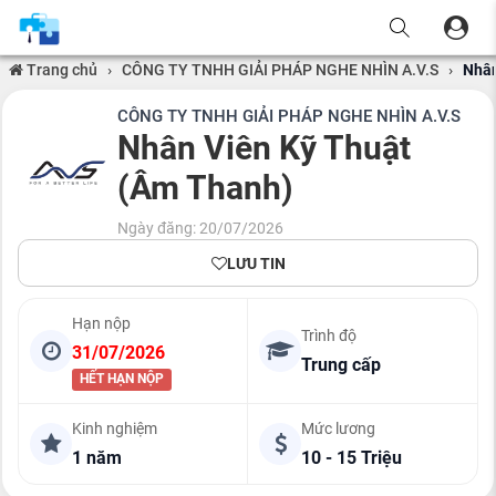
Trang chủ
›
CÔNG TY TNHH GIẢI PHÁP NGHE NHÌN A.V.S
›
Nhân
CÔNG TY TNHH GIẢI PHÁP NGHE NHÌN A.V.S
Nhân Viên Kỹ Thuật
(Âm Thanh)
Ngày đăng: 20/07/2026
LƯU TIN
Hạn nộp
Trình độ
31/07/2026
Trung cấp
HẾT HẠN NỘP
Kinh nghiệm
Mức lương
1 năm
10 - 15 Triệu