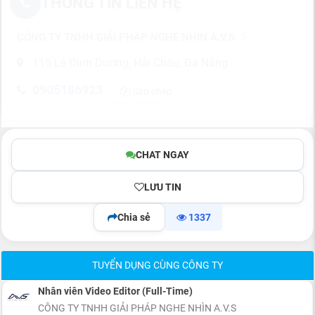
THÔNG TIN LIÊN HỆ
CÔNG TY TNHH GIẢI PHÁP NGHE NHÌN A.V.S
115 Lê Đình Dương, Hải Châu, Đà Nẵng
0905186923
Sao chép
CHAT NGAY
LƯU TIN
Chia sẻ
1337
TUYỂN DỤNG CÙNG CÔNG TY
Nhân viên Video Editor (Full-Time)
CÔNG TY TNHH GIẢI PHÁP NGHE NHÌN A.V.S