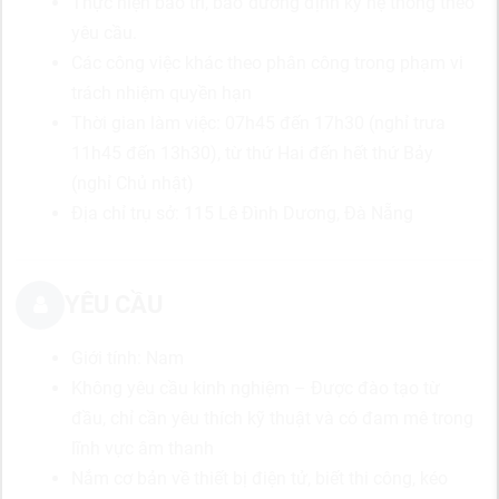
Thực hiện bảo trì, bảo dưỡng định kỳ hệ thống theo
yêu cầu.
Các công việc khác theo phân công trong phạm vi
trách nhiệm quyền hạn
Thời gian làm việc: 07h45 đến 17h30 (nghỉ trưa
11h45 đến 13h30), từ thứ Hai đến hết thứ Bảy
(nghỉ Chủ nhật)
Địa chỉ trụ sở: 115 Lê Đình Dương, Đà Nẵng
YÊU CẦU
Giới tính: Nam
Không yêu cầu kinh nghiệm – Được đào tạo từ
đầu, chỉ cần yêu thích kỹ thuật và có đam mê trong
lĩnh vực âm thanh
Nắm cơ bản về thiết bị điện tử, biết thi công, kéo