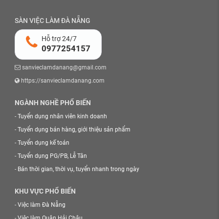
SÀN VIỆC LÀM ĐÀ NẴNG
Hỗ trợ 24/7
0977254157
sanvieclamdanang@gmail.com
https://sanvieclamdanang.com
NGÀNH NGHỀ PHỔ BIẾN
-
Tuyển dụng nhân viên kinh doanh
-
Tuyển dụng bán hàng, giới thiệu sản phẩm
-
Tuyển dụng kế toán
-
Tuyển dụng PG/PB, Lễ Tân
-
Bán thời gian, thời vụ, tuyển nhanh trong ngày
KHU VỰC PHỔ BIẾN
-
Việc làm Đà Nẵng
-
Việc làm Quận Hải Châu