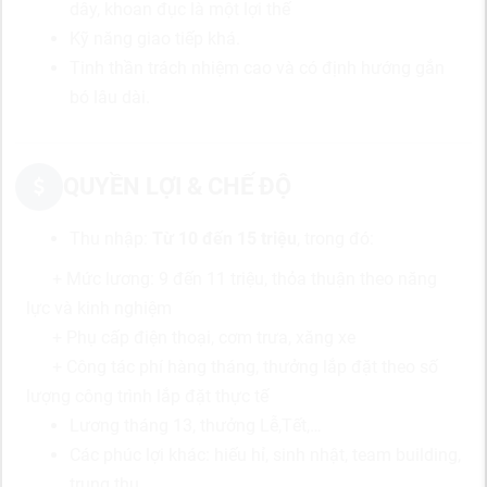
dây, khoan đục là một lợi thế
Kỹ năng giao tiếp khá.
Tinh thần trách nhiệm cao và có định hướng gắn
bó lâu dài.
QUYỀN LỢI & CHẾ ĐỘ
Thu nhập:
Từ 10 đến 15 triệu
, trong đó:
+ Mức lương: 9 đến 11 triệu, thỏa thuận theo năng
lực và kinh nghiệm
+ Phụ cấp điện thoại, cơm trưa, xăng xe
+
Công tác phí hàng tháng, thưởng lắp đặt theo số
lượng công trình lắp đặt thực tế
Lương tháng 13, thưởng Lễ,Tết,…
Các phúc lợi khác: hiếu hỉ, sinh nhật, team building,
trung thu,…