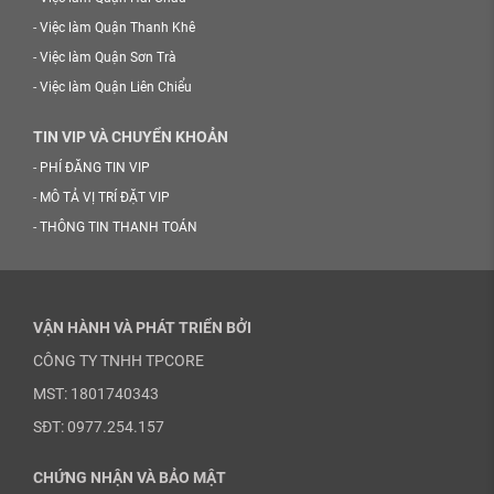
-
Việc làm Quận Thanh Khê
-
Việc làm Quận Sơn Trà
-
Việc làm Quận Liên Chiểu
TIN VIP VÀ CHUYỂN KHOẢN
-
PHÍ ĐĂNG TIN VIP
-
MÔ TẢ VỊ TRÍ ĐẶT VIP
-
THÔNG TIN THANH TOÁN
VẬN HÀNH VÀ PHÁT TRIỂN BỞI
CÔNG TY TNHH TPCORE
MST: 1801740343
SĐT: 0977.254.157
CHỨNG NHẬN VÀ BẢO MẬT