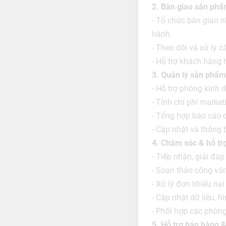
2. Bàn giao sản ph
- Tổ chức bàn giao n
hành.
- Theo dõi và xử lý c
- Hỗ trợ khách hàng 
3. Quản lý sản phẩm
- Hỗ trợ phòng kinh 
- Tính chi phí market
- Tổng hợp báo cáo 
- Cập nhật và thông 
4. Chăm sóc & hỗ tr
- Tiếp nhận, giải đáp
- Soạn thảo công văn
- Xử lý đơn khiếu nại
- Cập nhật dữ liệu, h
- Phối hợp các phòng
5. Hỗ trợ bán hàng &