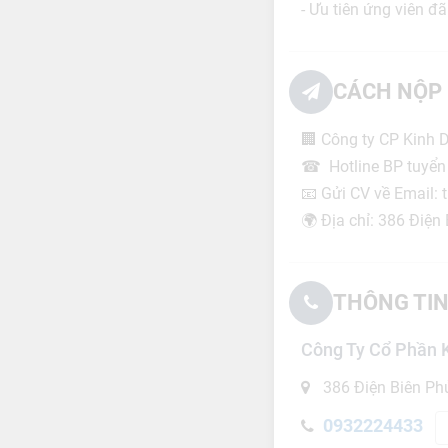
- Ưu tiên ứng viên đ
CÁCH NỘP 
🏢 Công ty CP Kinh
☎ Hotline BP tuyển
📧 Gửi CV về Email
🌍 Địa chỉ: 386 Điệ
THÔNG TIN
Công Ty Cổ Phần 
386 Điện Biên Ph
0932224433