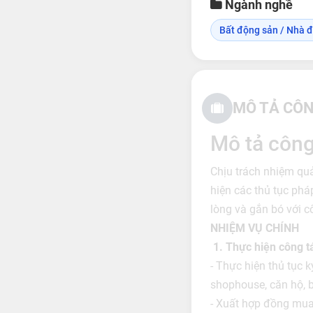
Ngành nghề
Bất động sản / Nhà đ
MÔ TẢ CÔN
Mô tả công
Chịu trách nhiệm qu
hiện các thủ tục phá
lòng và gắn bó với cô
NHIỆM VỤ CHÍNH
1. Thực hiện công t
- Thực hiện thủ tục
shophouse, căn hộ, bi
- Xuất hợp đồng mua 