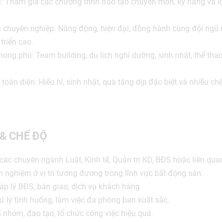
ển: Tham gia các chương trình đào tạo chuyên môn, kỹ năng và lộ 
c chuyên nghiệp: Năng động, hiện đại, đồng hành cùng đội ngũ n
triển cao.
hong phú: Team building, du lịch nghỉ dưỡng, sinh nhật, thể tha
 toàn diện: Hiếu hỉ, sinh nhật, quà tặng dịp đặc biệt và nhiều c
 & CHẾ ĐỘ
 các chuyên ngành Luật, Kinh tế, Quản trị KD, BĐS hoặc liên qua
nh nghiệm ở vị trí tương đương trong lĩnh vực bất động sản.
háp lý BĐS, bàn giao, dịch vụ khách hàng.
xử lý tình huống, làm việc đa phòng ban xuất sắc.
i nhóm, đào tạo, tổ chức công việc hiệu quả.