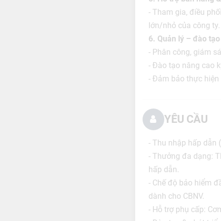
- Tham gia, điều phố
lớn/nhỏ của công ty.
6. Quản lý – đào tạo
- Phân công, giám sá
- Đào tạo nâng cao 
- Đảm bảo thực hiện 
YÊU CẦU
- Thu nhập hấp dẫn 
- Thưởng đa dạng: Th
hấp dẫn.
- Chế độ bảo hiểm đ
dành cho CBNV.
- Hỗ trợ phụ cấp: Cơ