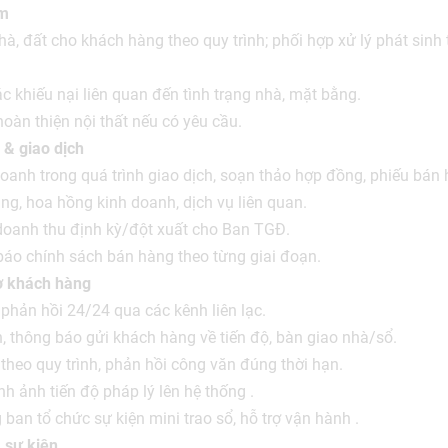
ẩm
hà, đất cho khách hàng theo quy trình; phối hợp xử lý phát sinh
ác khiếu nại liên quan đến tình trạng nhà, mặt bằng.
hoàn thiện nội thất nếu có yêu cầu.
 & giao dịch
doanh trong quá trình giao dịch, soạn thảo hợp đồng, phiếu bán 
ing, hoa hồng kinh doanh, dịch vụ liên quan.
doanh thu định kỳ/đột xuất cho Ban TGĐ.
báo chính sách bán hàng theo từng giai đoạn.
ợ khách hàng
 phản hồi 24/24 qua các kênh liên lạc.
, thông báo gửi khách hàng về tiến độ, bàn giao nhà/sổ.
 theo quy trình, phản hồi công văn đúng thời hạn.
ình ảnh tiến độ pháp lý lên hệ thống .
 ban tổ chức sự kiện mini trao sổ, hỗ trợ vận hành .
 sự kiện