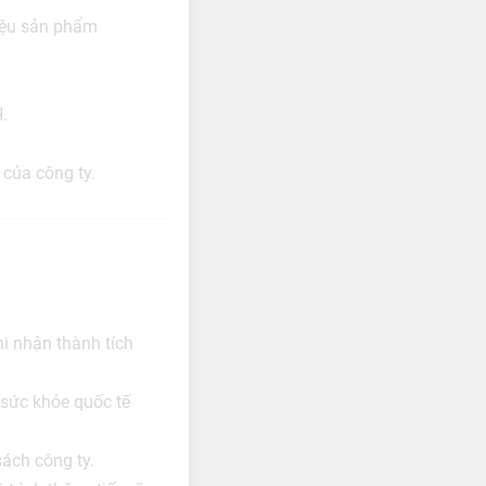
hiệu sản phẩm
.
 của công ty.
i nhận thành tích
 sức khỏe quốc tế
sách công ty.