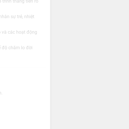
trình thăng tiến rõ
hân sự trẻ, nhiệt
o và các hoạt động
hế độ chăm lo đời
n.