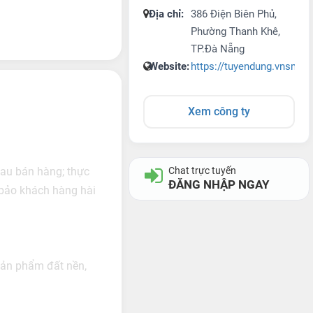
Địa chỉ:
386 Điện Biên Phủ,
Phường Thanh Khê,
TP.Đà Nẵng
Website:
https://tuyendung.vnsmart
Xem công ty
sau bán hàng; thực
Chat trực tuyến
ĐĂNG NHẬP NGAY
 bảo khách hàng hài
sản phẩm đất nền,