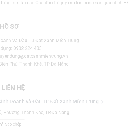
ã từng làm tại các Chủ đầu tư quy mô lớn hoặc sàn giao dịch B
HỒ SƠ
 Doanh Và Đầu Tư Đất Xanh Miền Trung
 dụng: 0932 224 433
: tuyendung@datxanhmientrung.vn
n Biên Phủ, Thanh Khê, TP Đà Nẵng
 LIÊN HỆ
Kinh Doanh và Đầu Tư Đất Xanh Miền Trung
ủ, Phường Thanh Khê, TP.Đà Nẵng
Sao chép