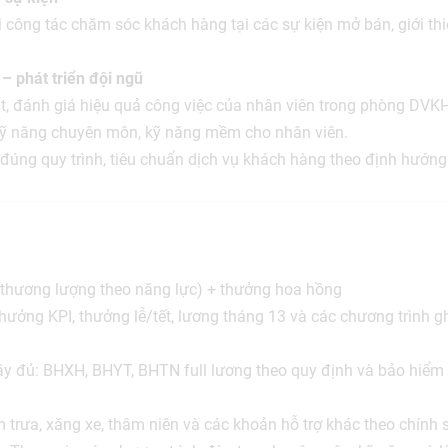
i công tác chăm sóc khách hàng tại các sự kiện mở bán, giới t
 – phát triển đội ngũ
t, đánh giá hiệu quả công việc của nhân viên trong phòng DVKH
kỹ năng chuyên môn, kỹ năng mềm cho nhân viên.
đúng quy trình, tiêu chuẩn dịch vụ khách hàng theo định hướng
(thương lượng theo năng lực) + thưởng hoa hồng
ưởng KPI, thưởng lễ/tết, lương tháng 13 và các chương trình gh
ầy đủ: BHXH, BHYT, BHTN full lương theo quy định và bảo hiểm
m trưa, xăng xe, thâm niên và các khoản hỗ trợ khác theo chính 