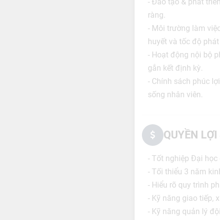
- Đào tạo & phát tri
ràng.
- Môi trường làm việ
huyết và tốc độ phát 
- Hoạt động nội bộ p
gắn kết định kỳ.
- Chính sách phúc lợi
sống nhân viên.
QUYỀN LỢI
- Tốt nghiệp Đại học
- Tối thiểu 3 năm ki
- Hiểu rõ quy trình p
- Kỹ năng giao tiếp, 
- Kỹ năng quản lý độ