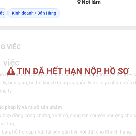
Nơi làm
ất
Kinh doanh / Bán Hàng
G VIỆC
 việc
TIN ĐÃ HẾT HẠN NỘP HỒ SƠ
ản lý toàn diện công tác chăm sóc khách hàng trước – trong – 
p lý, bàn giao, hỗ trợ khách hàng và quản lý đội ngũ nhằm đảm
ng ty.
ác pháp lý và ra sổ sản phẩm
 ký hợp đồng công chứng, xuất sổ, sang tên chuyển nhượng cho 
ệt thự,...
bán, hỗ trợ cập nhật tài sản gắn liền với đất cho Khách hàng.