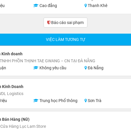
iệu
Cao đẳng
Thanh Khê
Báo cáo sai phạm
VIỆC LÀM TƯƠNG TỰ
n Kinh doanh
TNHH PHỒN THỊNH TAE GWANG – CN TẠI ĐÀ NẴNG
uận
Không yêu cầu
Đà Nẵng
n Kinh Doanh
DL Logistics
riệu
Trung học Phổ thông
Sơn Trà
n Bán Hàng (Nữ)
 Cửa Hàng Lục Lam Store