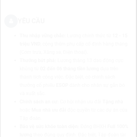
YÊU CẦU
Thu nhập vững chắc:
Lương chính thức từ
12 - 15
triệu VND
; cộng thêm phụ cấp cố định hàng tháng
(Cơm trưa, Xăng xe, Điện thoại).
Thưởng bứt phá:
Lương tháng 13 dao động cực
khủng từ
02 đến 06 tháng tiền lương
dựa trên
thành tích công việc. Đặc biệt, có chính sách
thưởng cổ phiếu
ESOP
dành cho nhân sự gắn bó
và xuất sắc.
Chính sách an cư:
Cơ hội nhận ưu đãi
Tặng nhà
hoặc
Mua nhà ưu đãi
độc quyền từ các dự án của
Tập đoàn.
Bảo vệ sức khỏe toàn diện:
Đóng BHXH
Full 100%
lương
theo đúng quy định. Đặc biệt, Tập đoàn tài