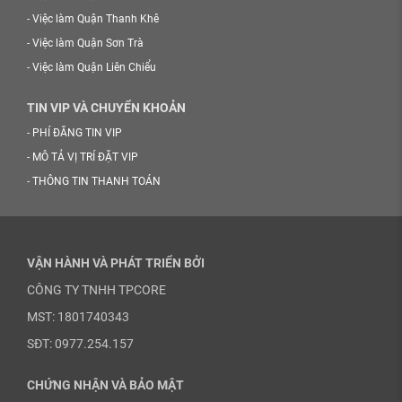
-
Việc làm Quận Thanh Khê
-
Việc làm Quận Sơn Trà
-
Việc làm Quận Liên Chiểu
TIN VIP VÀ CHUYỂN KHOẢN
-
PHÍ ĐĂNG TIN VIP
-
MÔ TẢ VỊ TRÍ ĐẶT VIP
-
THÔNG TIN THANH TOÁN
VẬN HÀNH VÀ PHÁT TRIỂN BỞI
CÔNG TY TNHH TPCORE
MST: 1801740343
SĐT: 0977.254.157
CHỨNG NHẬN VÀ BẢO MẬT