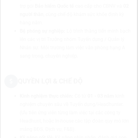
trợ gói
Bảo hiểm Quốc tế
cao cấp cho CBNV và
02
người thân
, cùng chế độ khám sức khỏe định kỳ
hàng năm.
Bệ phóng sự nghiệp:
Lộ trình thăng tiến minh bạch
lên các vị trí Trưởng nhóm Tuyển dụng / Quản lý
Nhân sự. Môi trường làm việc văn phòng hạng A
sang trọng, chuyên nghiệp.
QUYỀN LỢI & CHẾ ĐỘ
Kinh nghiệm thực chiến:
Có từ
01 - 03 năm
kinh
nghiệm chuyên sâu về Tuyển dụng/Headhunter.
(Ưu tiên ứng viên từng làm việc tại các công ty
Headhunt, hoặc In-house các tập đoàn quy mô lớn
mảng BĐS, Dịch vụ, F&B).
Kỹ năng cốt lõi:
Kỹ năng nhìn nhận, đánh giá con