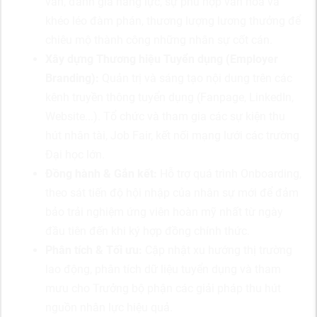
vấn, đánh giá năng lực, sự phù hợp văn hóa và
khéo léo đàm phán, thương lượng lương thưởng để
chiêu mộ thành công những nhân sự cốt cán.
Xây dựng Thương hiệu Tuyển dụng (Employer
Branding):
Quản trị và sáng tạo nội dung trên các
kênh truyền thông tuyển dụng (Fanpage, LinkedIn,
Website...). Tổ chức và tham gia các sự kiện thu
hút nhân tài, Job Fair, kết nối mạng lưới các trường
Đại học lớn.
Đồng hành & Gắn kết:
Hỗ trợ quá trình Onboarding,
theo sát tiến độ hội nhập của nhân sự mới để đảm
bảo trải nghiệm ứng viên hoàn mỹ nhất từ ngày
đầu tiên đến khi ký hợp đồng chính thức.
Phân tích & Tối ưu:
Cập nhật xu hướng thị trường
lao động, phân tích dữ liệu tuyển dụng và tham
mưu cho Trưởng bộ phận các giải pháp thu hút
nguồn nhân lực hiệu quả.