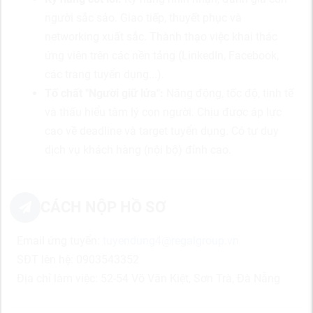
người sắc sảo. Giao tiếp, thuyết phục và
networking xuất sắc. Thành thạo việc khai thác
ứng viên trên các nền tảng (LinkedIn, Facebook,
các trang tuyển dụng...).
Tố chất "Người giữ lửa":
Năng động, tốc độ, tinh tế
và thấu hiểu tâm lý con người. Chịu được áp lực
cao về deadline và target tuyển dụng. Có tư duy
dịch vụ khách hàng (nội bộ) đỉnh cao.
CÁCH NỘP HỒ SƠ
Email ứng tuyển:
tuyendung4@regalgroup.vn
SĐT lên hệ: 0903543352
Địa chỉ làm việc:
52-54 Võ Văn Kiệt, Sơn Trà, Đà Nẵng