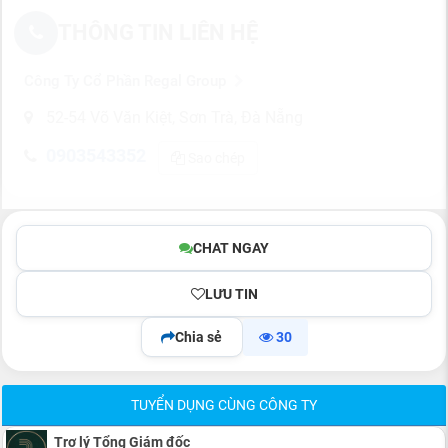
THÔNG TIN LIÊN HỆ
Công Ty Cổ Phần Regal Group
52-54 Võ Văn Kiệt, Sơn Trà, Đà Nẵng
0903543352
Sao chép
CHAT NGAY
LƯU TIN
Chia sẻ
30
TUYỂN DỤNG CÙNG CÔNG TY
Trợ lý Tổng Giám đốc