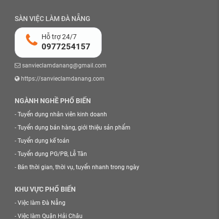
SÀN VIỆC LÀM ĐÀ NẴNG
Hỗ trợ 24/7
0977254157
sanvieclamdanang@gmail.com
https://sanvieclamdanang.com
NGÀNH NGHỀ PHỔ BIẾN
-
Tuyển dụng nhân viên kinh doanh
-
Tuyển dụng bán hàng, giới thiệu sản phẩm
-
Tuyển dụng kế toán
-
Tuyển dụng PG/PB, Lễ Tân
-
Bán thời gian, thời vụ, tuyển nhanh trong ngày
KHU VỰC PHỔ BIẾN
-
Việc làm Đà Nẵng
-
Việc làm Quận Hải Châu