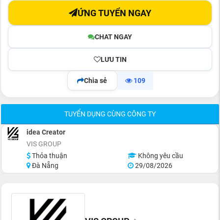
ỨNG TUYỂN NGAY
CHAT NGAY
LƯU TIN
Chia sẻ
109
TUYỂN DỤNG CÙNG CÔNG TY
idea Creator
VIS GROUP
Thỏa thuận
Không yêu cầu
Đà Nẵng
29/08/2026