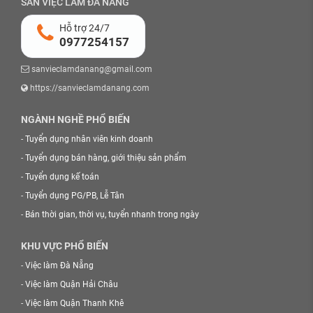
SÀN VIỆC LÀM ĐÀ NẴNG
Hỗ trợ 24/7
0977254157
sanvieclamdanang@gmail.com
https://sanvieclamdanang.com
NGÀNH NGHỀ PHỔ BIẾN
-
Tuyển dụng nhân viên kinh doanh
-
Tuyển dụng bán hàng, giới thiệu sản phẩm
-
Tuyển dụng kế toán
-
Tuyển dụng PG/PB, Lễ Tân
-
Bán thời gian, thời vụ, tuyển nhanh trong ngày
KHU VỰC PHỔ BIẾN
-
Việc làm Đà Nẵng
-
Việc làm Quận Hải Châu
-
Việc làm Quận Thanh Khê