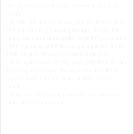
đôn đốc, giám sát kinh doanh để mở rộng độ phủ thị
trường.
• Đề xuất, triển khai các chương trình xúc tiến bán hàng,
phối hợp với Phòng Marketing xây dựng chương trình
quảng cáo, quảng bá sản phẩm, truyền thông, marketing.
• Phối hợp các bộ phận liên quan giải quyết các vấn đề
khiếu nại/phản hồi của khách hàng về sản phẩm.
• Huấn luyện, đào tạo kỹ năng quản lý đội nhóm, kỹ năng
bán hàng cho các Nhân viên Giám sát kinh doanh, tổ
chức đánh giá, giám sát, Nhân viên Giám sát kinh
doanh.
• Tham mưu cho Ban Tổng Giám đốc trong việc hoạch
định chiến lược kinh doanh.