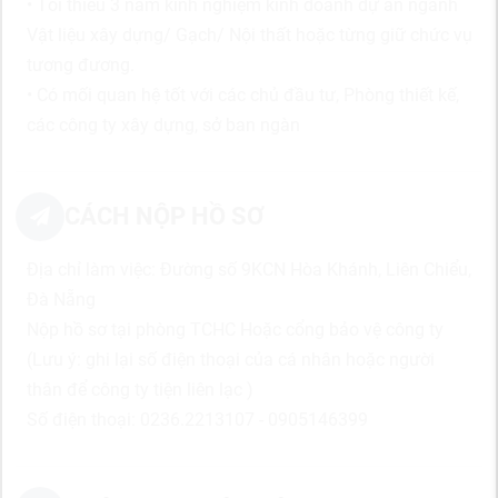
• Tối thiểu 3 năm kinh nghiệm kinh doanh dự án ngành
Vật liệu xây dựng/ Gạch/ Nội thất hoặc từng giữ chức vụ
tương đương.
• Có mối quan hệ tốt với các chủ đầu tư, Phòng thiết kế,
các công ty xây dựng, sở ban ngàn
CÁCH NỘP HỒ SƠ
Địa chỉ làm việc: Đường số 9KCN Hòa Khánh, Liên Chiểu,
Đà Nẵng
Nộp hồ sơ tại phòng TCHC Hoặc cổng bảo vệ công ty
(Lưu ý: ghi lại số điện thoại của cá nhân hoặc người
thân để công ty tiện liên lạc )
Số điện thoại: 0236.2213107 - 0905146399