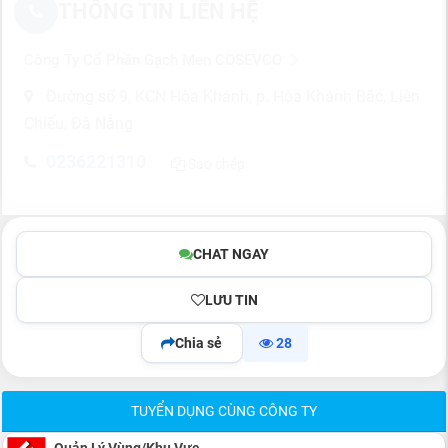
THÔNG TIN LIÊN HỆ
Công Ty Cổ Phần Gạch Men COSEVCO
Đường số 9, KCN Hòa Khánh, p. Hòa Khánh Bắc, Liên
Chiểu, Đà Nẵng
0236221310
Sao chép
CHAT NGAY
LƯU TIN
Chia sẻ
28
TUYỂN DỤNG CÙNG CÔNG TY