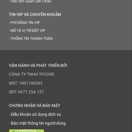
-
Việc làm Quận Liên Chiểu
TIN VIP VÀ CHUYỂN KHOẢN
-
PHÍ ĐĂNG TIN VIP
-
MÔ TẢ VỊ TRÍ ĐẶT VIP
-
THÔNG TIN THANH TOÁN
VẬN HÀNH VÀ PHÁT TRIỂN BỞI
CÔNG TY TNHH TPCORE
MST: 1801740343
SĐT: 0977.254.157
CHỨNG NHẬN VÀ BẢO MẬT
-
Điều khoản sử dụng dịch vụ
-
Bảo mật thông tin người dùng