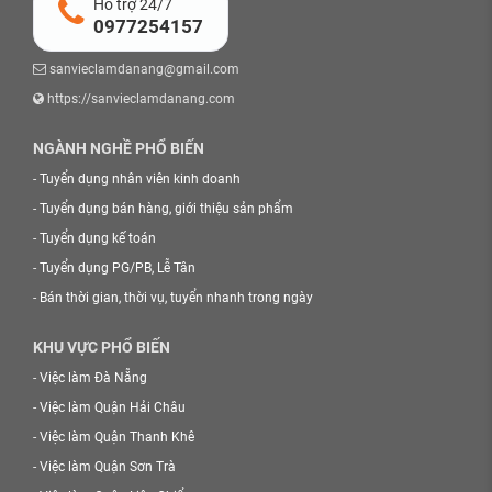
Hỗ trợ 24/7
0977254157
sanvieclamdanang@gmail.com
https://sanvieclamdanang.com
NGÀNH NGHỀ PHỔ BIẾN
-
Tuyển dụng nhân viên kinh doanh
-
Tuyển dụng bán hàng, giới thiệu sản phẩm
-
Tuyển dụng kế toán
-
Tuyển dụng PG/PB, Lễ Tân
-
Bán thời gian, thời vụ, tuyển nhanh trong ngày
KHU VỰC PHỔ BIẾN
-
Việc làm Đà Nẵng
-
Việc làm Quận Hải Châu
-
Việc làm Quận Thanh Khê
-
Việc làm Quận Sơn Trà