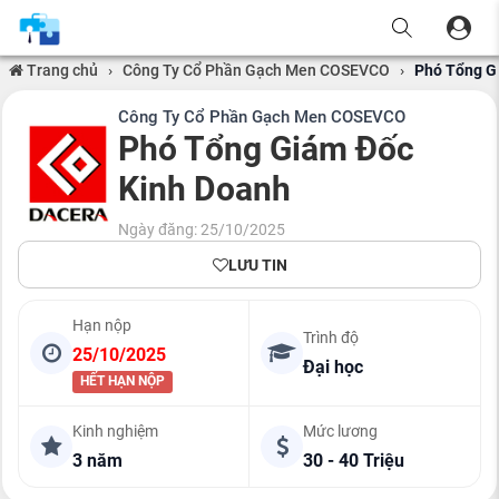
Trang chủ
›
Công Ty Cổ Phần Gạch Men COSEVCO
›
Phó Tổng G
Công Ty Cổ Phần Gạch Men COSEVCO
Phó Tổng Giám Đốc
Kinh Doanh
Ngày đăng: 25/10/2025
LƯU TIN
Hạn nộp
Trình độ
25/10/2025
Đại học
HẾT HẠN NỘP
Kinh nghiệm
Mức lương
3 năm
30 - 40 Triệu