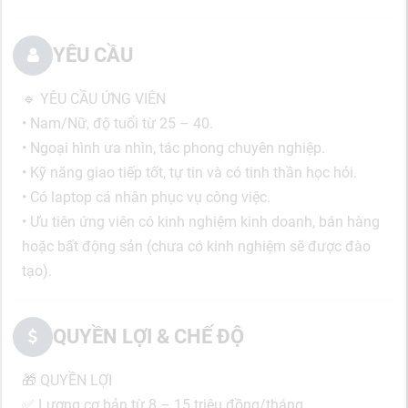
YÊU CẦU
🔹 YÊU CẦU ỨNG VIÊN
• Nam/Nữ, độ tuổi từ 25 – 40.
• Ngoại hình ưa nhìn, tác phong chuyên nghiệp.
• Kỹ năng giao tiếp tốt, tự tin và có tinh thần học hỏi.
• Có laptop cá nhân phục vụ công việc.
• Ưu tiên ứng viên có kinh nghiệm kinh doanh, bán hàng
hoặc bất động sản (chưa có kinh nghiệm sẽ được đào
tạo).
QUYỀN LỢI & CHẾ ĐỘ
🎁 QUYỀN LỢI
✅ Lương cơ bản từ 8 – 15 triệu đồng/tháng.