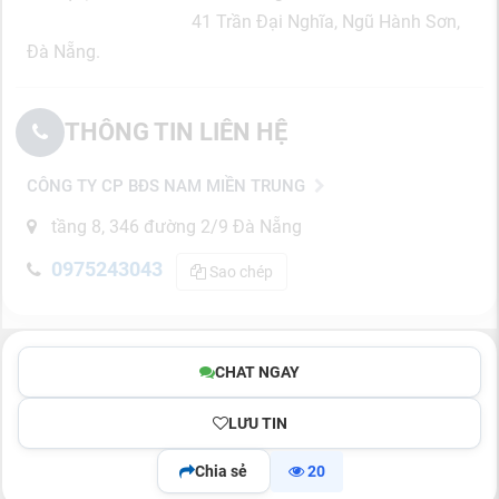
41 Trần Đại Nghĩa, Ngũ Hành Sơn,
Đà Nẵng.
THÔNG TIN LIÊN HỆ
CÔNG TY CP BĐS NAM MIỀN TRUNG
tầng 8, 346 đường 2/9 Đà Nẵng
0975243043
Sao chép
CHAT NGAY
LƯU TIN
Chia sẻ
20