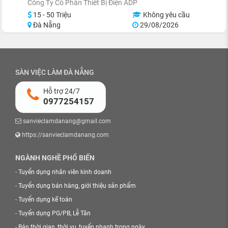
Công Ty Cổ Phần Thiết Bị Điện ADP
15 - 50 Triệu
Không yêu cầu
Đà Nẵng
29/08/2026
SÀN VIỆC LÀM ĐÀ NẴNG
Hỗ trợ 24/7
0977254157
sanvieclamdanang@gmail.com
https://sanvieclamdanang.com
NGÀNH NGHỀ PHỔ BIẾN
-
Tuyển dụng nhân viên kinh doanh
-
Tuyển dụng bán hàng, giới thiệu sản phẩm
-
Tuyển dụng kế toán
-
Tuyển dụng PG/PB, Lễ Tân
-
Bán thời gian, thời vụ, tuyển nhanh trong ngày