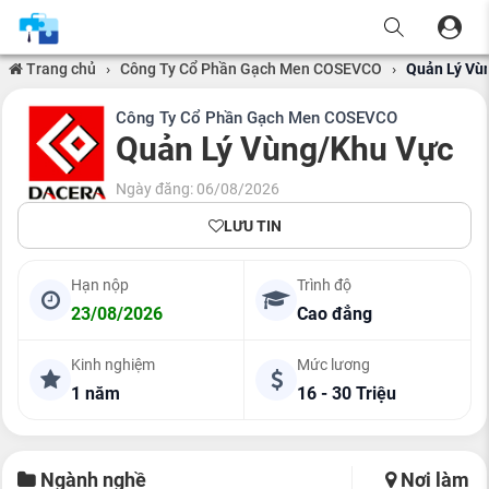
Trang chủ
›
Công Ty Cổ Phần Gạch Men COSEVCO
›
Quản Lý Vù
Công Ty Cổ Phần Gạch Men COSEVCO
Quản Lý Vùng/Khu Vực
Ngày đăng: 06/08/2026
LƯU TIN
Hạn nộp
Trình độ
23/08/2026
Cao đẳng
Kinh nghiệm
Mức lương
1 năm
16 - 30 Triệu
Ngành nghề
Nơi làm