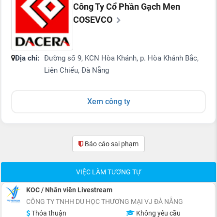
Công Ty Cổ Phần Gạch Men
COSEVCO
Địa chỉ:
Đường số 9, KCN Hòa Khánh, p. Hòa Khánh Bắc,
Liên Chiểu, Đà Nẵng
Xem công ty
Báo cáo sai phạm
(0)
VIỆC LÀM TƯƠNG TỰ
KOC / Nhân viên Livestream
CÔNG TY TNHH DU HỌC THƯƠNG MẠI VJ ĐÀ NẴNG
Thỏa thuận
Không yêu cầu