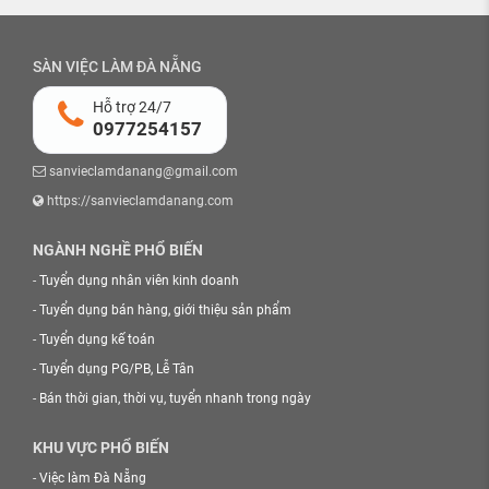
SÀN VIỆC LÀM ĐÀ NẴNG
Hỗ trợ 24/7
0977254157
sanvieclamdanang@gmail.com
https://sanvieclamdanang.com
NGÀNH NGHỀ PHỔ BIẾN
-
Tuyển dụng nhân viên kinh doanh
-
Tuyển dụng bán hàng, giới thiệu sản phẩm
-
Tuyển dụng kế toán
-
Tuyển dụng PG/PB, Lễ Tân
-
Bán thời gian, thời vụ, tuyển nhanh trong ngày
KHU VỰC PHỔ BIẾN
-
Việc làm Đà Nẵng