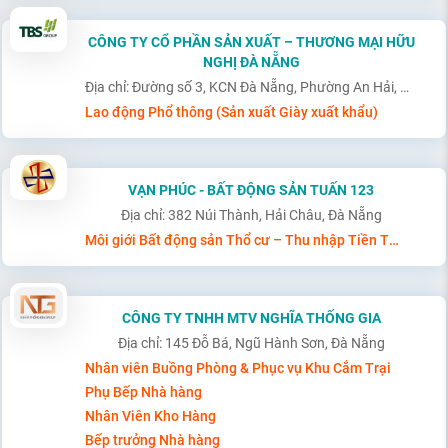
CÔNG TY CỔ PHẦN SẢN XUẤT – THƯƠNG MẠI HỮU
NGHỊ ĐÀ NẴNG
Địa chỉ: Đường số 3, KCN Đà Nẵng, Phường An Hải, Đà Nẵng
Lao động Phổ thông (Sản xuất Giày xuất khẩu)
VẠN PHÚC - BẤT ĐỘNG SẢN TUẤN 123
Địa chỉ: 382 Núi Thành, Hải Châu, Đà Nẵng
Môi giới Bất động sản Thổ cư – Thu nhập Tiền Tỷ/Năm – Không cần Kinh nghiệm
CÔNG TY TNHH MTV NGHĨA THỐNG GIA
Địa chỉ: 145 Đỗ Bá, Ngũ Hành Sơn, Đà Nẵng
Nhân viên Buồng Phòng & Phục vụ Khu Cắm Trại
Phụ Bếp Nhà hàng
Nhân Viên Kho Hàng
Bếp trưởng Nhà hàng