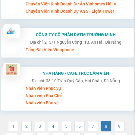
Chuyên Viên Kinh Doanh Dự Án Vinhomes Hải Vân Bay
Chuyên Viên Kinh Doanh Dự Án S - Light Tower
CÔNG TY CỔ PHẦN DVTM TRƯỜNG MINH
Địa chỉ: 213/1 Nguyễn Công Trứ, An Hải, Đà Nẵng
Tổng Đài Viên Vinaphone
NHÀ HÀNG - CAFE TRÚC LÂM VIÊN
Địa chỉ: 08-10 Trần Quý Cáp, Hải Châu, Đà Nẵng
Nhân viên Phục vụ
Nhân viên Pha Chế
Nhân viên Bảo vệ
1
2
3
4
5
6
7
8
9