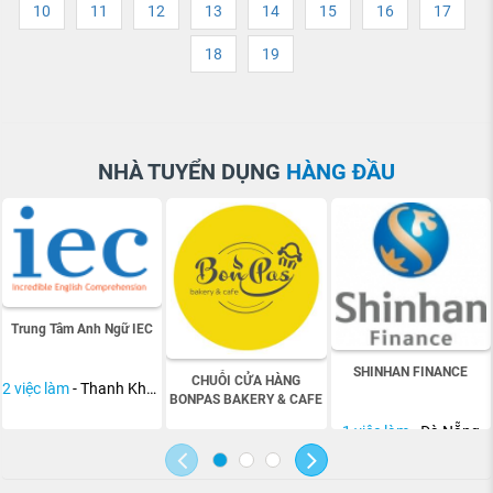
10
11
12
13
14
15
16
17
18
19
NHÀ TUYỂN DỤNG
HÀNG ĐẦU
Trung Tâm Anh Ngữ IEC
SHINHAN FINANCE
CHUỖI CỬA HÀNG
2 việc làm
- Thanh Khê, Khu Vực Lân Cận Đà Nẵng
BONPAS BAKERY & CAFE
1 việc làm
- Đà Nẵng
3 việc làm
- Đà Nẵng