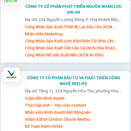
CÔNG TY CỔ PHẦN PHÁT TRIỂN NGUỒN NHÂN LỰC
VIN HR
Địa chỉ: 244 Nguyễn Lương Bằng, P. Hòa Khánh Bắc, TP. Đà Nẵng
Công Nhân Sản Xuất Thiết Bị Lọc Dầu Oto (KCN Hòa Khánh)
Nhân Viên Maketing
Công Nhân Sản Xuất Linh Kiện Điện Tử (Khu CNC Hòa Vang)
Công Nhân Sản Xuất Cần Câu Cá (KCN Hòa Khánh)
Công Nhân Nữ Sản Xuất Nến (KCN An Đồn)
CÔNG TY CỔ PHẦN ĐẦU TƯ VÀ PHÁT TRIỂN CÔNG
NGHỆ REELIFE
Địa chỉ: Tầng 11, 224 Nguyễn Hữu Thọ, phường Hòa Cường, Thành phố Đà Nẵng
Giám đốc Kinh doanh
Thực tập sinh – Học việc Content
Nhân viên Kinh doanh Bất động sản
Video Editor Creator (Social Media)
Kế Toán Kiêm HCNS