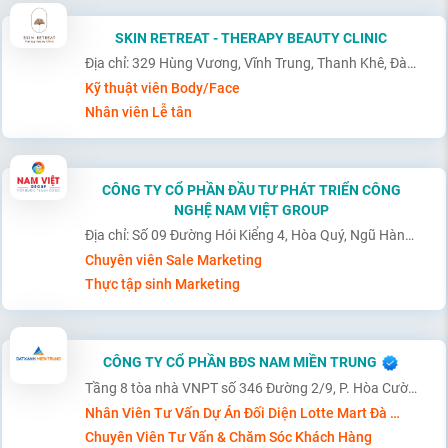
SKIN RETREAT - THERAPY BEAUTY CLINIC
Địa chỉ: 329 Hùng Vương, Vĩnh Trung, Thanh Khê, Đà Nẵng
Kỹ thuật viên Body/Face
Nhân viên Lễ tân
CÔNG TY CỔ PHẦN ĐẦU TƯ PHÁT TRIỂN CÔNG
NGHỆ NAM VIỆT GROUP
Địa chỉ: Số 09 Đường Hói Kiểng 4, Hòa Quý, Ngũ Hành Sơn, Đà Nẵng
Chuyên viên Sale Marketing
Thực tập sinh Marketing
CÔNG TY CỔ PHẦN BĐS NAM MIỀN TRUNG
Tầng 8 tòa nhà VNPT số 346 Đường 2/9, P. Hòa Cường, TP. Đà Nẵng
Nhân Viên Tư Vấn Dự Án Đối Diện Lotte Mart Đà Nẵng
Chuyên Viên Tư Vấn & Chăm Sóc Khách Hàng