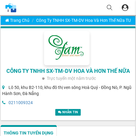
Trang Chủ
Công Ty TNHH SX-TM-DV Hoa Và Hơn Thế Nữa TUY
CÔNG TY TNHH SX-TM-DV HOA VÀ HƠN THẾ NỮA
Trực tuyến
một năm trước
Lô 50, khu B2-110, khu đô thị ven sông Hoà Quý - Đồng Nò, P. Ngũ
Hành Sơn, Đà Nẵng
0211009324
NHẮN TIN
THÔNG TIN TUYỂN DỤNG