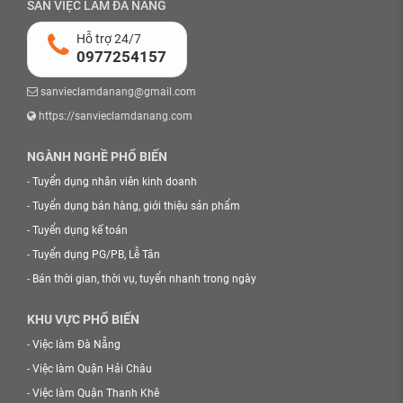
SÀN VIỆC LÀM ĐÀ NẴNG
Hỗ trợ 24/7
0977254157
sanvieclamdanang@gmail.com
https://sanvieclamdanang.com
NGÀNH NGHỀ PHỔ BIẾN
-
Tuyển dụng nhân viên kinh doanh
-
Tuyển dụng bán hàng, giới thiệu sản phẩm
-
Tuyển dụng kế toán
-
Tuyển dụng PG/PB, Lễ Tân
-
Bán thời gian, thời vụ, tuyển nhanh trong ngày
KHU VỰC PHỔ BIẾN
-
Việc làm Đà Nẵng
-
Việc làm Quận Hải Châu
-
Việc làm Quận Thanh Khê