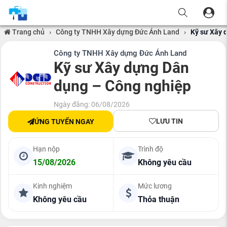
Trang chủ
›
Công ty TNHH Xây dựng Đức Ánh Land
›
Kỹ sư Xây 
Công ty TNHH Xây dựng Đức Ánh Land
Kỹ sư Xây dựng Dân
dụng – Công nghiệp
Ngày đăng: 06/08/2026
LƯU TIN
ỨNG TUYỂN NGAY
Hạn nộp
Trình độ
15/08/2026
Không yêu cầu
Kinh nghiệm
Mức lương
Không yêu cầu
Thỏa thuận