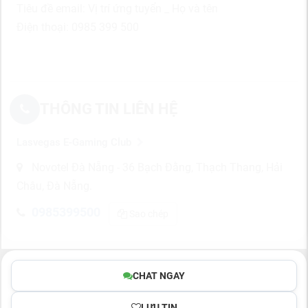
Tiêu đề email: Vị trí ứng tuyển _ Họ và tên
Điện thoại: 0985 399 500
THÔNG TIN LIÊN HỆ
Lasvegas E-Gaming Club
Novotel Đà Nẵng - 36 Bạch Đằng, Thạch Thang, Hải
Châu, Đà Nẵng.
0985399500
Sao chép
CHAT NGAY
LƯU TIN