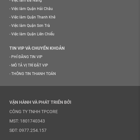
-
Việc làm Đà Nẵng
-
Việc làm Quận Hải Châu
-
Việc làm Quận Thanh Khê
-
Việc làm Quận Sơn Trà
-
Việc làm Quận Liên Chiểu
TIN VIP VÀ CHUYỂN KHOẢN
-
PHÍ ĐĂNG TIN VIP
-
MÔ TẢ VỊ TRÍ ĐẶT VIP
-
THÔNG TIN THANH TOÁN
VẬN HÀNH VÀ PHÁT TRIỂN BỞI
CÔNG TY TNHH TPCORE
MST: 1801740343
SĐT: 0977.254.157