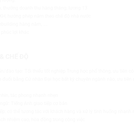
, thưởng doanh thu hàng tháng, lương 13
H, hưởng phép năm theo chế độ nhà nước
building hàng năm, ....
 phúc lợi khác
 & CHẾ ĐỘ
ấn/đào tạo: Tối thiểu tốt nghiệp Trung học phổ thông, ưu tiên 
 đuổi bằng Cử nhân Đại học bất kỳ chuyên ngành nào, ưu tiên
nhìn, tác phong nhanh nhẹn
 ngữ: Tiếng Anh giao tiếp cơ bản
iếp: có thể tương tác với khách hàng và xử lý tình huống nhanh
rách nhiệm cao, hòa đồng trong công việc