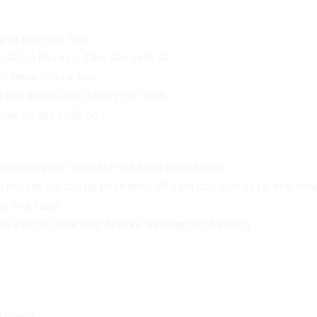
 ca theo quy trình
nh tất cả khu vực, đảm bảo sạch sẽ
ủ setup cho ca sau
t các thiết bị điện không cần thiết
iệc ca sau ( nếu có )
c
ợ các bộ phận khác khi nhà hàng đông khách
 nhuyễn với các bộ phận khác để đảm bảo dịch vụ tại nhà hàn
uy nhà hàng
ủ vào các cuộc họp định kỳ- training tại nhà hàng
 lượng.