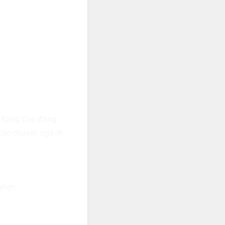
có bằng Cao đẳng
 các chuyên ngành
 nhẹn