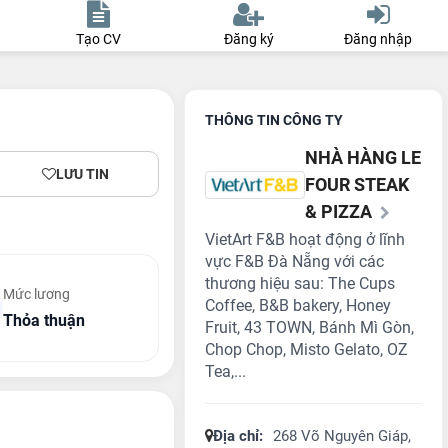
Tạo CV
Đăng ký
Đăng nhập
THÔNG TIN CÔNG TY
NHÀ HÀNG LE
LƯU TIN
FOUR STEAK
& PIZZA
VietArt F&B hoạt động ở lĩnh
vực F&B Đà Nẵng với các
thương hiệu sau: The Cups
Mức lương
Coffee, B&B bakery, Honey
Thỏa thuận
Fruit, 43 TOWN, Bánh Mì Gòn,
Chop Chop, Misto Gelato, OZ
Tea,...
Địa chỉ:
268 Võ Nguyên Giáp,