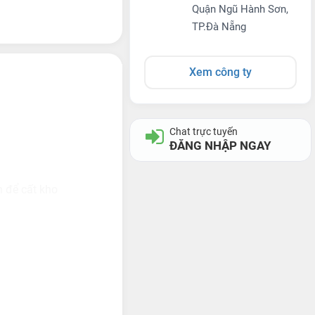
Quận Ngũ Hành Sơn,
TP.Đà Nẵng
Xem công ty
Chat trực tuyến
ĐĂNG NHẬP NGAY
 để cất kho