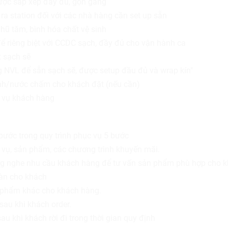
ược sắp xếp đầy đủ, gọn gàng
ra station đối với các nhà hàng cần set up sẵn
 hũ tăm, bình hóa chất vệ sinh
ể riêng biệt với CCDC sạch, đầy đủ cho vận hành ca
 sạch sẽ
NVL để sẵn sạch sẽ, được setup đầu đủ và wrap kín"
nh/nước chấm cho khách đặt (nếu cần)
 vụ khách hàng
bước trong quy trình phục vụ 5 bước
 vụ, sản phẩm, các chương trình khuyến mãi.
ng nghe nhu cầu khách hàng để tư vấn sản phẩm phù hợp cho 
bàn cho khách
 phẩm khác cho khách hàng.
au khi khách order.
sau khi khách rời đi trong thời gian quy định