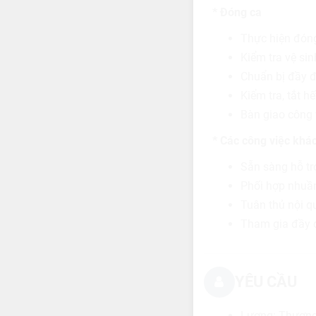
* Đóng ca
Thực hiện đóng
Kiểm tra vệ si
Chuẩn bị đầy đ
Kiểm tra, tắt hế
Bàn giao công v
* Các công việc khá
Sẵn sàng hỗ tr
Phối hợp nhuần
Tuân thủ nội q
Tham gia đầy đ
YÊU CẦU
Lương: Thương