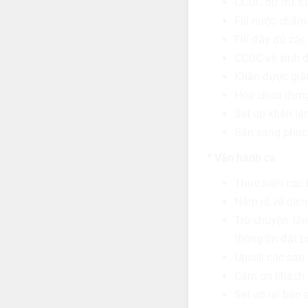
CCDC dự trữ đ
Fill nước chấm 
Fill đầy đủ các
CCDC vệ sinh đ
Khăn được giặt
Hộp chứa đựng 
Set up khăn lạ
Sẵn sàng phục
* Vận hành ca
Thực hiện các 
Nắm rõ về dịch
Trò chuyện, lắ
thông tin đặt 
Upsell các sản
Cảm ơn khách s
Set up lại bàn 