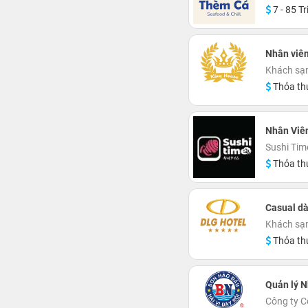
7 - 85 Tr
Nhân viên
Khách sạn
Thỏa th
Nhân Viên
Sushi Tim
Thỏa th
Casual dà
Khách sạ
Thỏa th
Quản lý N
Công ty 