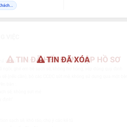
Khách...
G VIỆC
TIN ĐÃ HẾT HẠN NỘP HỒ SƠ
TIN ĐÃ XÓA
hể ca tối hôm trước
ế ngồi, ghế em bé sạch sẽ, không hư hỏng, xếp đúng quy định
sẽ (nếu cần), bỏ các CCDC sứt mẻ, không sử dụng qua một bên
rên bàn :
ch sẽ, không sứt mẻ
 định"
tion sạch sẽ, khô ráo, chú ý các kẻ tủ