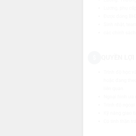
Lương, phụ cấp
Được đóng BHX
Sinh nhật, team
các chính sách
QUYỀN LỢI
Trình độ học v
hoặc đang theo
liên quan
Ngoại hình ưa 
Trình độ ngoại
Kỹ năng giao t
Có tinh thần t