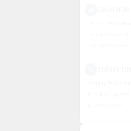
CÁCH NỘP 
- Địa chỉ: 268 Võ N
- Email:
hr@vietartfb
- Số điện thoại: 090
THÔNG TIN
Công ty TNHH Vie
268 Võ Nguyên Gi
0905481582