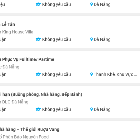
iệu
Không yêu cầu
Đà Nẵng
 Lễ Tân
 King House Villa
uận
Không yêu cầu
Đà Nẵng
 Phục Vụ Fulltime/ Partime
e Đà Nẵng
uận
Không yêu cầu
Thanh Khê, Khu Vực Lân Cận Đà Nẵng
i hạn (Buồng phòng, Nhà hàng, Bếp Bánh)
n DLG Đà Nẵng
uận
Không yêu cầu
Đà Nẵng
hà hàng – Thế giới Rượu Vang
Cổ Phần Bảo Nguyên Food