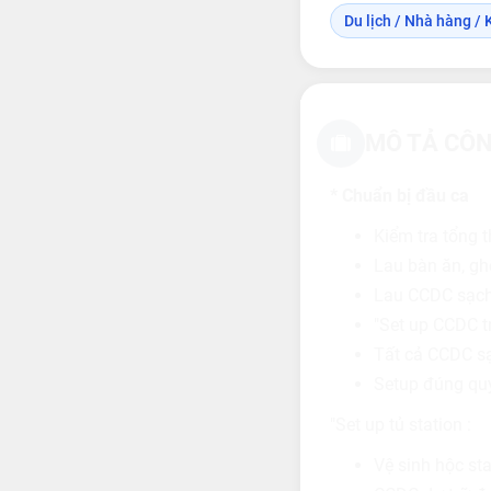
Du lịch / Nhà hàng / 
MÔ TẢ CÔN
*
Chuẩn bị đầu ca
Kiểm tra tổng t
Lau bàn ăn, gh
Lau CCDC sạch 
"Set up CCDC t
Tất cả CCDC sạ
Setup đúng quy
"Set up tủ station :
Vệ sinh hộc sta