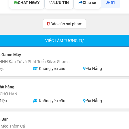
CHAT NGAY
LƯU TIN
Chia sẻ
51
Báo cáo sai phạm
(0)
VIỆC LÀM TƯƠNG TỰ
n Game Máy
NHH Đầu Tư và Phát Triển Silver Shores
iệu
Không yêu cầu
Đà Nẵng
Nhà hàng
 CHỢ HÀN
riệu
Không yêu cầu
Đà Nẵng
 Bar
 Mèo Thèm Cá