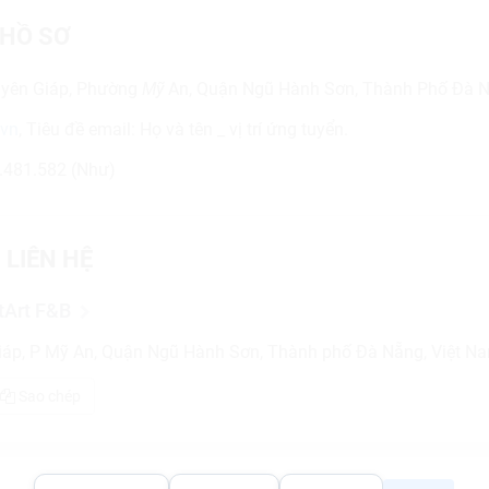
HỒ SƠ
guyên Giáp, Phường
An, Quận Ngũ Hành Sơn, Thành Phố Đà 
Mỹ
.vn
, Tiêu đề email: Họ và tên _ vị trí ứng tuyển.
5.481.582 (Như)
 LIÊN HỆ
tArt F&B
áp, P Mỹ An, Quận Ngũ Hành Sơn, Thành phố Đà Nẵng, Việt N
Sao chép