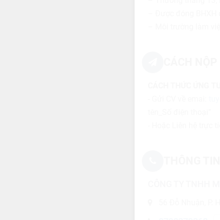
– Thưởng tháng 13, lễ
– Được đóng BHXH đ
– Môi trường làm việ
CÁCH NỘP 
CÁCH THỨC ỨNG T
- Gửi CV về emai:
tu
tên_Số điện thoại”
- Hoặc Liên hệ trực 
THÔNG TIN
CÔNG TY TNHH M
56 Đỗ Nhuận, P. H