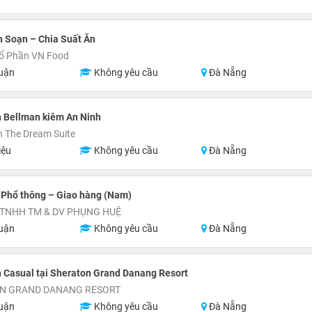
 Soạn – Chia Suất Ăn
Cổ Phần VN Food
uận
Không yêu cầu
Đà Nẵng
 Bellman kiêm An Ninh
 The Dream Suite
iệu
Không yêu cầu
Đà Nẵng
 Phổ thông – Giao hàng (Nam)
 TNHH TM & DV PHỤNG HUỆ
uận
Không yêu cầu
Đà Nẵng
 Casual tại Sheraton Grand Danang Resort
N GRAND DANANG RESORT
uận
Không yêu cầu
Đà Nẵng