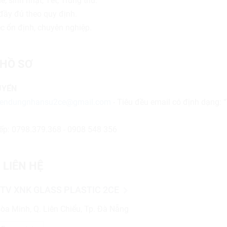
, sinh nhật, Tết, Trung thu.
ầy đủ theo quy định.
c ổn định, chuyên nghiệp.
HỒ SƠ
UYỂN
yendungnhansu2ce@gmail.com
- Tiêu đều email có định dạng: “
tiếp: 0798.379.368 - 0908 548 356
 LIÊN HỆ
TV XNK GLASS PLASTIC 2CE
òa Minh, Q. Liên Chiểu, Tp. Đà Nẵng