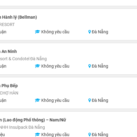
 Hành lý (Bellman)
RESORT
uận
Không yêu cầu
Đà Nẵng
 An Ninh
esort & Condotel Đà Nẵng
uận
Không yêu cầu
Đà Nẵng
n Phụ Bếp
 CHỢ HÀN
uận
Không yêu cầu
Đà Nẵng
n (Lao động Phổ thông) – Nam/Nữ
TNHH Insulpack Đà Nẵng
iệu
Không yêu cầu
Đà Nẵng