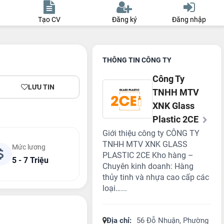
Tạo CV
Đăng ký
Đăng nhập
THÔNG TIN CÔNG TY
Công Ty
LƯU TIN
TNHH MTV
XNK Glass
Plastic 2CE
Giới thiệu công ty CÔNG TY
TNHH MTV XNK GLASS
Mức lương
PLASTIC 2CE Kho hàng –
5 - 7 Triệu
Chuyên kinh doanh: Hàng
thủy tinh và nhựa cao cấp các
loại…...
Địa chỉ:
56 Đỗ Nhuận, Phường