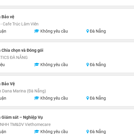
 Bảo vệ
- Cafe Trúc Lâm Viên
uận
Không yêu cầu
Đà Nẵng
 Chia chọn và Đóng gói
STICS ĐÀ NẴNG
iệu
Không yêu cầu
Đà Nẵng
n Bảo Vệ
n Dana Marina (Đà Nẵng)
uận
Không yêu cầu
Đà Nẵng
 Giám sát – Nghiệp Vụ
TNHH TM&DV Viethomecare
uận
Không yêu cầu
Đà Nẵng