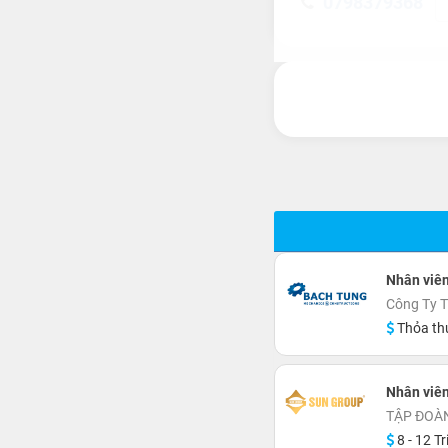
0798379368
Nhân viê
Công Ty T
Thỏa th
Nhân viê
TẬP ĐOÀN
8 - 12 Tr