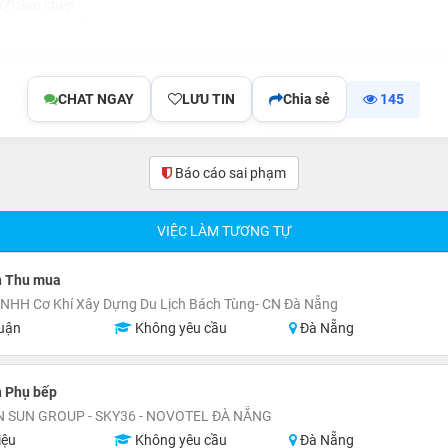
Sao chép
CHAT NGAY
LƯU TIN
Chia sẻ
145
Báo cáo sai phạm
VIỆC LÀM TƯƠNG TỰ
n Thu mua
NHH Cơ Khí Xây Dựng Du Lịch Bách Tùng- CN Đà Nẵng
uận
Không yêu cầu
Đà Nẵng
n Phụ bếp
 SUN GROUP - SKY36 - NOVOTEL ĐÀ NẴNG
iệu
Không yêu cầu
Đà Nẵng