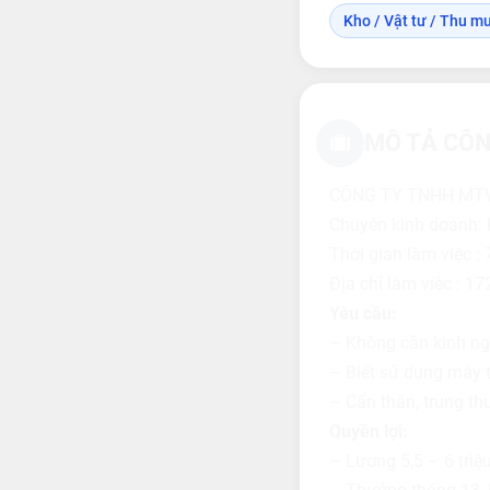
Kho / Vật tư / Thu m
MÔ TẢ CÔN
CÔNG TY TNHH MTV
Chuyên kinh doanh: 
Thời gian làm việc 
Địa chỉ làm việc : 1
Yêu cầu:
– Không cần kinh n
– Biết sử dụng máy 
– Cẩn thận, trung th
Quyền lợi:
– Lương 5,5 – 6 triệ