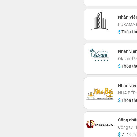
Nhân Viên
FURAMA 
Thỏa th
Nhân viên
Olalani R
Thỏa th
Nhân viê
NHÀ BẾP
Thỏa th
Công nhâ
Công ty 
7 - 10 Tr