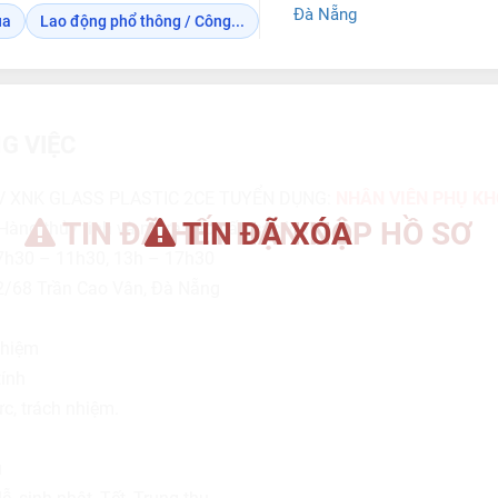
Đà Nẵng
ua
Lao động phổ thông / Công...
G VIỆC
 XNK GLASS PLASTIC 2CE TUYỂN DỤNG:
NHÂN VIÊN PHỤ KH
TIN ĐÃ HẾT HẠN NỘP HỒ SƠ
TIN ĐÃ XÓA
Hàng thủy tinh và nhựa cao cấp các loại…
: 7h30 – 11h30, 13h – 17h30
72/68 Trần Cao Vân, Đà Nẵng
ghiệm
tính
ực, trách nhiệm.
u