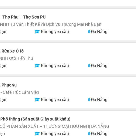
– Thợ Phụ – Thợ Sơn PU
NHH Tư Vấn Thiết Kế và Dịch Vụ Thương Mại Nhà Bạn
uận
Không yêu cầu
Đà Nẵng
 Rửa xe Ô tô
NHH Ôtô Tiến Thu
uận
Không yêu cầu
Đà Nẵng
 Phục vụ
- Cafe Trúc Lâm Viên
uận
Không yêu cầu
Đà Nẵng
Phổ thông (Sản xuất Giày xuất khẩu)
 CỔ PHẦN SẢN XUẤT – THƯƠNG MẠI HỮU NGHỊ ĐÀ NẴNG
iệu
Không yêu cầu
Đà Nẵng