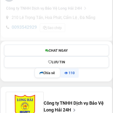
Công ty TNHH Dịch vụ Bảo Vệ Long Hải 24H
210 Lê Trọng Tấn, Hoà Phát, Cẩm Lệ , Đà Nẵng
0093542929
Sao chép
CHAT NGAY
LƯU TIN
Chia sẻ
110
Công ty TNHH Dịch vụ Bảo Vệ
Long Hải 24H