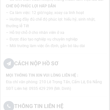
CHẾ ĐỘ PHÚC LỢI HẤP DẪN
– Ca làm việc: 12 giờ/ngày, xoay ca linh hoạt
– Hưởng đầy đủ chế độ phúc lợi: hiếu hỷ, sinh nhật,
thưởng lễ Tết
– Hỗ trợ chỗ ở cho nhân viên ở xa
– Được đào tạo nghiệp vụ chuyên nghiệp
– Môi trường làm việc ổn định, gắn bó lâu dài
CÁCH NỘP HỒ SƠ
MỌI THÔNG TIN XIN VUI LÒNG LIÊN HỆ :
Địa chỉ văn phòng: 210 Lê Trọng Tấn, Cẩm Lệ, Đà Nẵng
SĐT Liên hệ: 0935 429 299 (Mr. Dinh)
THÔNG TIN LIÊN HỆ