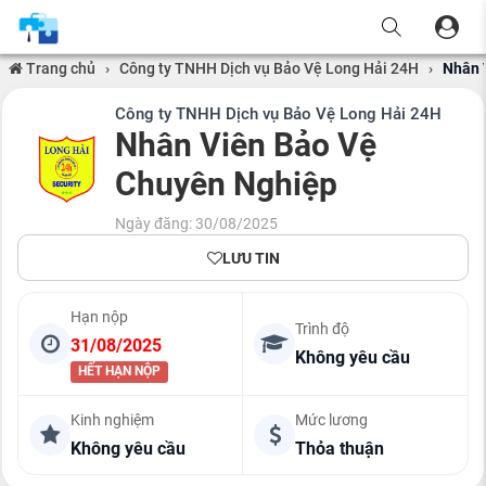
Trang chủ
›
Công ty TNHH Dịch vụ Bảo Vệ Long Hải 24H
›
Nhân 
Công ty TNHH Dịch vụ Bảo Vệ Long Hải 24H
Nhân Viên Bảo Vệ
Chuyên Nghiệp
Ngày đăng: 30/08/2025
LƯU TIN
Hạn nộp
Trình độ
31/08/2025
Không yêu cầu
HẾT HẠN NỘP
Kinh nghiệm
Mức lương
Không yêu cầu
Thỏa thuận