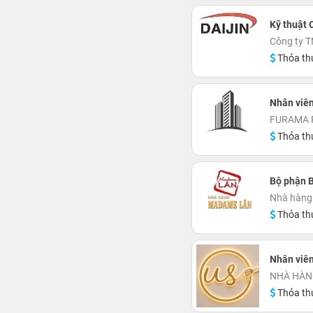
Kỹ thuật 
Công ty T
Thỏa th
Nhân viê
FURAMA 
Thỏa th
Bộ phận 
Nhà hàng
Thỏa th
Nhân viê
NHÀ HÀN
Thỏa th