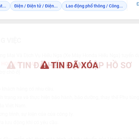
Đ
t...
Điện / Điện tử / Điện...
Lao động phổ thông / Công...
G VIỆC
g Mại Và Dịch Vụ Hiếu Nga (Xe Máy Honda Hiếu Nga) tuyển d
TIN ĐÃ HẾT HẠN NỘP HỒ SƠ
TIN ĐÃ XÓA
 HỌC VIỆC: (NAM)
trợ chổ ở)
o khách hàng có nhu cầu.
ình trạng xe và thực hiện bảo hành, bảo dưỡng, thay thế Phụ tù
da Việt Nam.
g trình, sự kiện của của công ty.
a lưu động khi có yêu cầu.