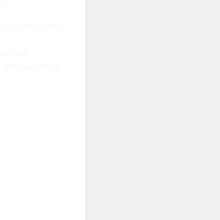
am.
động (BHXH, BHYT,
Việt Nam.
 lãnh đạo Công ty.