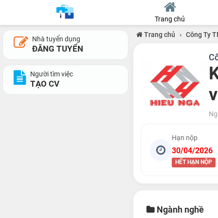
Trang chủ
Trang chủ
›
Công Ty T
Nhà tuyển dụng
ĐĂNG TUYỂN
Cô
K
Người tìm việc
TẠO CV
v
Ng
Hạn nộp
30/04/2026
HẾT HẠN NỘP
Ngành nghề