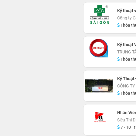
Kỹ thuật 
Công ty C
Thỏa th
Kỹ thuật 
TRUNG T
Thỏa th
Kỹ Thuật 
CÔNG TY
Thỏa th
Nhân Viê
Siêu Thị Đ
7 - 10 Tr