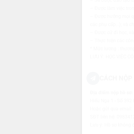
– Sẽ được đào tạo từ
– Được làm việc tro
– Được hưởng mọi qu
các phụ cấp…); và ch
– Được cử đi học, v
– Thực hiện các côn
* Mức lương : thương
LƯU Ý: HỌC VIỆC C
CÁCH NỘP 
Địa điểm nộp hồ sơ:
Hiếu Nga 1 - Số 392
Hoặc gửi qua email:
SĐT liên hệ: 09834
Lưu ý: Hồ sơ không đ