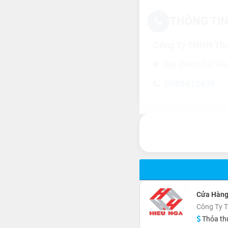
THÔNG TIN
Công Ty TNHH Thư
Địa điểm: 392 Hoà
0983412498
Cửa Hàng
Công Ty 
Thỏa th