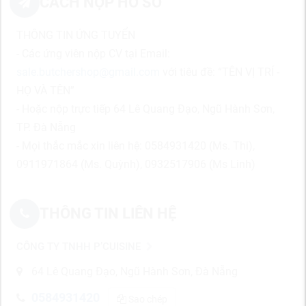
CÁCH NỘP HỒ SƠ
THÔNG TIN ỨNG TUYỂN
- Các ứng viên nộp CV tại Email:
sale.butchershop@gmail.com
với tiêu đề: “TÊN VỊ TRÍ -
HỌ VÀ TÊN”
- Hoặc nộp trực tiếp 64 Lê Quang Đạo, Ngũ Hành Sơn,
TP. Đà Nẵng
- Mọi thắc mắc xin liên hệ: 0584931420 (Ms. Thi),
0911971864 (Ms. Quỳnh), 0932517906 (Ms Linh)
THÔNG TIN LIÊN HỆ
CÔNG TY TNHH P’CUISINE
64 Lê Quang Đạo, Ngũ Hành Sơn, Đà Nẵng
0584931420
Sao chép