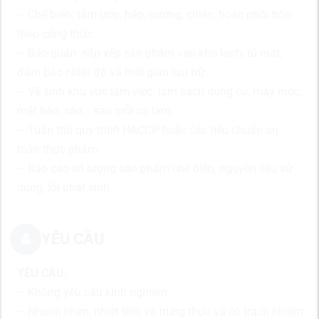
– Chế biến: tẩm ướp, hấp, nướng, chiên, hoặc phối trộn
theo công thức.
– Bảo quản: sắp xếp sản phẩm vào kho lạnh, tủ mát,
đảm bảo nhiệt độ và thời gian lưu trữ.
– Vệ sinh khu vực làm việc: làm sạch dụng cụ, máy móc,
mặt bàn, sàn… sau mỗi ca làm.
– Tuân thủ quy trình HACCP hoặc các tiêu chuẩn an
toàn thực phẩm.
– Báo cáo số lượng sản phẩm chế biến, nguyên liệu sử
dụng, lỗi phát sinh.
YÊU CẦU
YÊU CẦU:
– Không yêu cầu kinh nghiệm
– Nhanh nhẹn, nhiệt tình và trung thực và có trách nhiệm