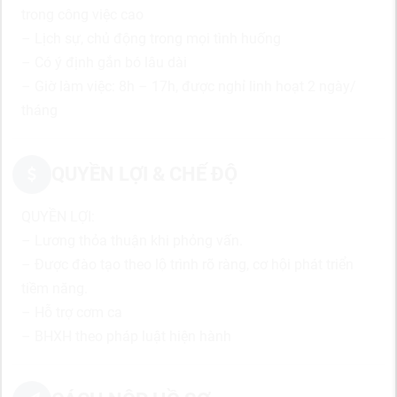
trong công việc cao
– Lịch sự, chủ động trong mọi tình huống
– Có ý định gắn bó lâu dài
– Giờ làm việc: 8h – 17h, được nghỉ linh hoạt 2 ngày/
tháng
QUYỀN LỢI & CHẾ ĐỘ
QUYỀN LỢI:
– Lương thỏa thuận khi phỏng vấn.
– Được đào tạo theo lộ trình rõ ràng, cơ hội phát triển
tiềm năng.
– Hỗ trợ cơm ca
– BHXH theo pháp luật hiện hành