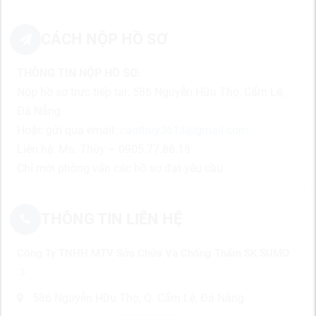
CÁCH NỘP HỒ SƠ
THÔNG TIN NỘP HỒ SƠ:
Nộp hồ sơ trực tiếp tại: 586 Nguyễn Hữu Thọ, Cẩm Lệ,
Đà Nẵng
Hoặc gửi qua email:
caothuy3613@gmail.com
Liên hệ: Ms. Thùy – 0905.77.88.18
Chỉ mời phỏng vấn các hồ sơ đạt yêu cầu
THÔNG TIN LIÊN HỆ
Công Ty TNHH MTV Sửa Chữa Và Chống Thấm SK SUMO
586 Nguyễn Hữu Thọ, Q. Cẩm Lệ, Đà Nẵng