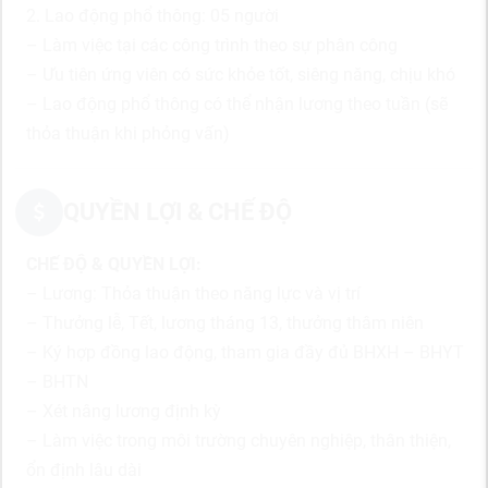
2. Lao động phổ thông: 05 người
– Làm việc tại các công trình theo sự phân công
– Ưu tiên ứng viên có sức khỏe tốt, siêng năng, chịu khó
– Lao động phổ thông có thể nhận lương theo tuần (sẽ
thỏa thuận khi phỏng vấn)
QUYỀN LỢI & CHẾ ĐỘ
CHẾ ĐỘ & QUYỀN LỢI:
– Lương: Thỏa thuận theo năng lực và vị trí
– Thưởng lễ, Tết, lương tháng 13, thưởng thâm niên
– Ký hợp đồng lao động, tham gia đầy đủ BHXH – BHYT
– BHTN
– Xét nâng lương định kỳ
– Làm việc trong môi trường chuyên nghiệp, thân thiện,
ổn định lâu dài