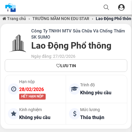
Trang chủ
›
TRƯỜNG MẦM NON EDU STAR
›
Lao Động Phổ thôn
Công Ty TNHH MTV Sửa Chữa Và Chống Thấm
SK SUMO
Lao Động Phổ thông
Ngày đăng: 27/02/2026
LƯU TIN
Hạn nộp
Trình độ
28/02/2026
Không yêu cầu
HẾT HẠN NỘP
Kinh nghiệm
Mức lương
Không yêu cầu
Thỏa thuận