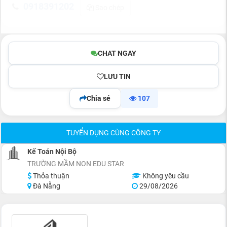
0918391202
Sao chép
CHAT NGAY
LƯU TIN
Chia sẻ
107
TUYỂN DỤNG CÙNG CÔNG TY
Kế Toán Nội Bộ
TRƯỜNG MẦM NON EDU STAR
Thỏa thuận
Không yêu cầu
Đà Nẵng
29/08/2026