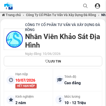
Trang chủ
›
Công Ty Cổ Phần Tư Vấn Và Xây Dựng Đà Rồng
›
Nh
CÔNG TY CỔ PHẦN TƯ VẤN VÀ XÂY DỰNG ĐÀ
RỒNG
Nhân Viên Khảo Sát Địa
Hình
Ngày đăng: 10/06/2026
LƯU TIN
Hạn nộp
Trình độ
10/07/2026
Cao đẳng
HẾT HẠN NỘP
Kinh nghiệm
Mức lương
2 năm
10 - 12 Triệu