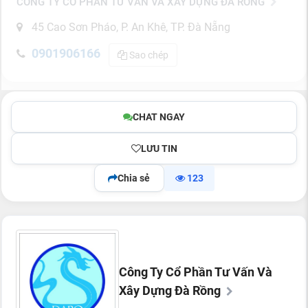
CÔNG TY CỔ PHẦN TƯ VẤN VÀ XÂY DỰNG ĐÀ RỒNG
45 Cao Sơn Pháo, P. An Khê, TP. Đà Nẵng
0901906166
Sao chép
CHAT NGAY
LƯU TIN
Chia sẻ
123
Công Ty Cổ Phần Tư Vấn Và
Xây Dựng Đà Rồng