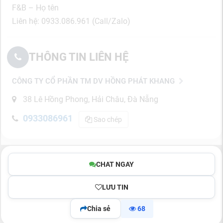
F&B – Họ tên
Liên hệ: 0933.086.961 (Call/Zalo)
THÔNG TIN LIÊN HỆ
CÔNG TY CỔ PHẦN TM DV HỒNG PHÁT KHANG
38 Lê Hồng Phong, Hải Châu, Đà Nẵng
0933086961
Sao chép
CHAT NGAY
LƯU TIN
Chia sẻ
68