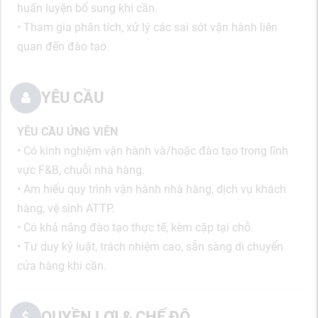
huấn luyện bổ sung khi cần.
• Tham gia phân tích, xử lý các sai sót vận hành liên
quan đến đào tạo.
YÊU CẦU
YÊU CẦU ỨNG VIÊN
• Có kinh nghiệm vận hành và/hoặc đào tạo trong lĩnh
vực F&B, chuỗi nhà hàng.
• Am hiểu quy trình vận hành nhà hàng, dịch vụ khách
hàng, vệ sinh ATTP.
• Có khả năng đào tạo thực tế, kèm cặp tại chỗ.
• Tư duy kỷ luật, trách nhiệm cao, sẵn sàng di chuyển
cửa hàng khi cần.
QUYỀN LỢI & CHẾ ĐỘ