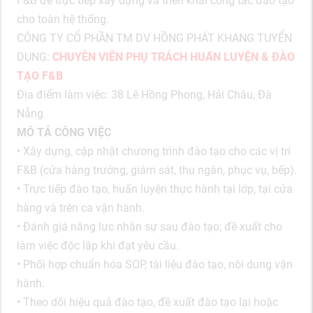
F&B để trực tiếp xây dựng và triển khai công tác đào tạo
cho toàn hệ thống.
CÔNG TY CỔ PHẦN TM DV HỒNG PHÁT KHANG TUYỂN
DỤNG:
CHUYÊN VIÊN PHỤ TRÁCH HUẤN LUYỆN & ĐÀO
TẠO F&B
Địa điểm làm việc: 38 Lê Hồng Phong, Hải Châu, Đà
Nẵng
MÔ TẢ CÔNG VIỆC
• Xây dựng, cập nhật chương trình đào tạo cho các vị trí
F&B (cửa hàng trưởng, giám sát, thu ngân, phục vụ, bếp).
• Trực tiếp đào tạo, huấn luyện thực hành tại lớp, tại cửa
hàng và trên ca vận hành.
• Đánh giá năng lực nhân sự sau đào tạo; đề xuất cho
làm việc độc lập khi đạt yêu cầu.
• Phối hợp chuẩn hóa SOP, tài liệu đào tạo, nội dung vận
hành.
• Theo dõi hiệu quả đào tạo, đề xuất đào tạo lại hoặc