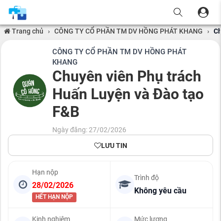
Trang chủ
›
CÔNG TY CỔ PHẦN TM DV HỒNG PHÁT KHANG
›
Ch
CÔNG TY CỔ PHẦN TM DV HỒNG PHÁT
KHANG
Chuyên viên Phụ trách
Huấn Luyện và Đào tạo
F&B
Ngày đăng: 27/02/2026
LƯU TIN
Hạn nộp
Trình độ
28/02/2026
Không yêu cầu
HẾT HẠN NỘP
Kinh nghiệm
Mức lương