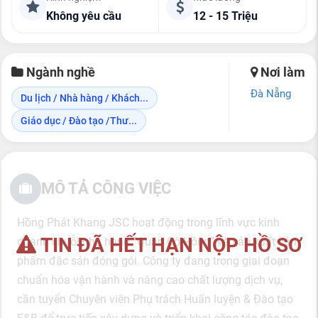
Không yêu cầu
12 - 15 Triệu
Ngành nghề
Nơi làm
Đà Nẵng
Du lịch / Nhà hàng / Khách...
Giáo dục / Đào tạo /Thư...
MÔ TẢ CÔNG VIỆC
Hồng Phát Khang JSC hoạt động trong lĩnh vực kinh
TIN ĐÃ HẾT HẠN NỘP HỒ SƠ
doanh chuỗi nhà hàng “Quán Cô Hồng” và sản xuất sản
phẩm đặc sản đóng gói. Công ty đang trong giai đoạn
chuẩn hóa vận hành và nâng cao chất lượng dịch vụ,
cần tuyển Chuyên viên Phụ trách Huấn luyện & Đào tạo