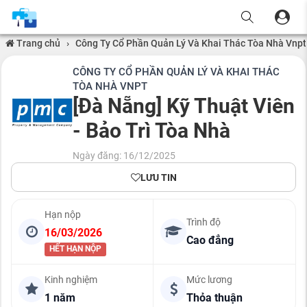
Trang chủ
›
Công Ty Cổ Phần Quản Lý Và Khai Thác Tòa Nhà Vnpt
CÔNG TY CỔ PHẦN QUẢN LÝ VÀ KHAI THÁC
TÒA NHÀ VNPT
[Đà Nẵng] Kỹ Thuật Viên
- Bảo Trì Tòa Nhà
Ngày đăng: 16/12/2025
LƯU TIN
Hạn nộp
Trình độ
16/03/2026
Cao đẳng
HẾT HẠN NỘP
Kinh nghiệm
Mức lương
1 năm
Thỏa thuận