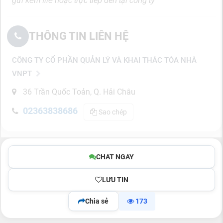
gửi kèm file hoặc trực tiếp đến tại công ty
THÔNG TIN LIÊN HỆ
CÔNG TY CỔ PHẦN QUẢN LÝ VÀ KHAI THÁC TÒA NHÀ
VNPT
36 Trần Quốc Toản, Q. Hải Châu
02363838686
Sao chép
CHAT NGAY
LƯU TIN
Chia sẻ
173