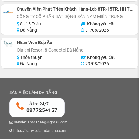
Chuyên Viên Phát Triển Khách Hàng-Lcb 8TR-15TR, HH Tới 3%
CÔNG TY CỔ PHẦN BẤT ĐỘNG SẢN NAM MIỀN TRUNG
8 - 15 Triệu
Không yêu cầu
Đà Nẵng
31/08/2026
Nhân Viên Bếp Âu
Olalani Resort & Condotel Đà Nẵng
Thỏa thuận
Không yêu cầu
Đà Nẵng
29/08/2026
SÀN VIỆC LÀM ĐÀ NẴNG
Hỗ trợ 24/7
0977254157
sanvieclamdanang@gmail.com
https://sanvieclamdanang.com