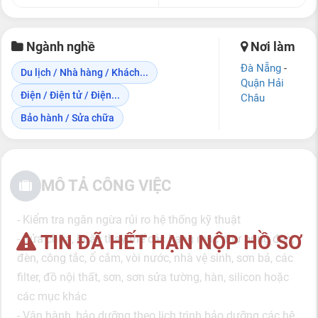
Ngành nghề
Nơi làm
Đà Nẵng
-
Du lịch / Nhà hàng / Khách...
Quận Hải
Điện / Điện tử / Điện...
Châu
Bảo hành / Sửa chữa
MÔ TẢ CÔNG VIỆC
- Kiểm tra ngăn ngừa rủi ro hệ thống kỹ thuật
TIN ĐÃ HẾT HẠN NỘP HỒ SƠ
- Sửa chữa, hoặc thay thế các hạng mục như bóng đèn,
đèn, công tắc, ổ cắm, vòi nước, nhà vệ sinh, sơn bả, các
filter, đồ nội thất, sơn, sơn sửa tường, hàn, silicon hoặc
các mục khác
- Vận hành, bảo dưỡng theo lịch trình bảo dưỡng các hệ