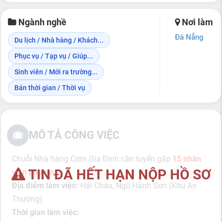
Ngành nghề
Nơi làm
Đà Nẵng
Du lịch / Nhà hàng / Khách...
Phục vụ / Tạp vụ / Giúp...
Sinh viên / Mới ra trường...
Bán thời gian / Thời vụ
MÔ TẢ CÔNG VIỆC
Chuỗi Nhà hàng Cơm Gia Đình cần tuyển gấp
15 nhân
TIN ĐÃ HẾT HẠN NỘP HỒ SƠ
viên phục vụ
Địa điểm làm việc:
Hải Châu, Ngũ Hành Sơn (Khu An
Thượng)
Thời gian làm việc: