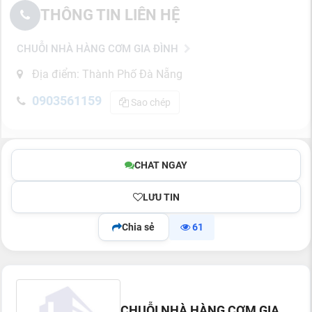
THÔNG TIN LIÊN HỆ
CHUỖI NHÀ HÀNG CƠM GIA ĐÌNH
Địa điểm: Thành Phố Đà Nẵng
0903561159
Sao chép
CHAT NGAY
LƯU TIN
Chia sẻ
61
CHUỖI NHÀ HÀNG CƠM GIA