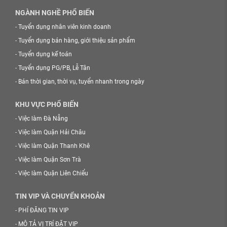
NGÀNH NGHỀ PHỔ BIẾN
-
Tuyển dụng nhân viên kinh doanh
-
Tuyển dụng bán hàng, giới thiệu sản phẩm
-
Tuyển dụng kế toán
-
Tuyển dụng PG/PB, Lễ Tân
-
Bán thời gian, thời vụ, tuyển nhanh trong ngày
KHU VỰC PHỔ BIẾN
-
Việc làm Đà Nẵng
-
Việc làm Quận Hải Châu
-
Việc làm Quận Thanh Khê
-
Việc làm Quận Sơn Trà
-
Việc làm Quận Liên Chiểu
TIN VIP VÀ CHUYỂN KHOẢN
-
PHÍ ĐĂNG TIN VIP
-
MÔ TẢ VỊ TRÍ ĐẶT VIP