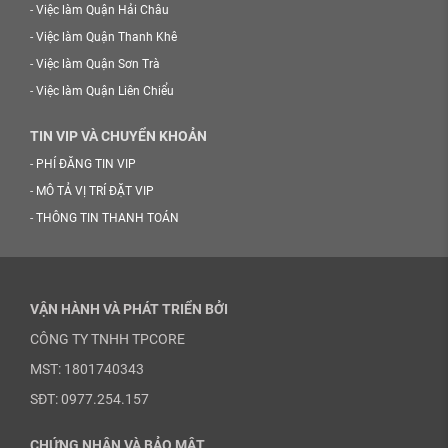
-
Việc làm Quận Hải Châu
-
Việc làm Quận Thanh Khê
-
Việc làm Quận Sơn Trà
-
Việc làm Quận Liên Chiểu
TIN VIP VÀ CHUYỂN KHOẢN
-
PHÍ ĐĂNG TIN VIP
-
MÔ TẢ VỊ TRÍ ĐẶT VIP
-
THÔNG TIN THANH TOÁN
VẬN HÀNH VÀ PHÁT TRIỂN BỞI
CÔNG TY TNHH TPCORE
MST: 1801740343
SĐT: 0977.254.157
CHỨNG NHẬN VÀ BẢO MẬT