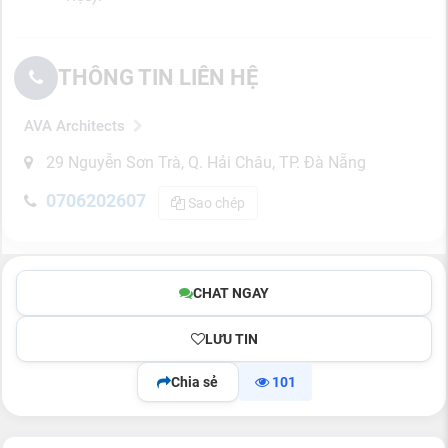
THÔNG TIN LIÊN HỆ
AVA Architects
29 Nguyễn Sơn Trà, Q. Hải Châu, TP. Đà Nẵng
0706202607
Sao chép
CHAT NGAY
LƯU TIN
Chia sẻ
101