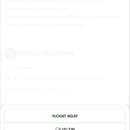
Mail nhận CV:
tuyendung.anphufarm@gmail.com
Mobile/Zalo: 0357394624 - Ms Vy
Địa chỉ phỏng vấn: Văn phòng tầng 2, số 50 Phan Đình
Phùng, Hải Châu I, Hải Châu, Đà Nẵng
THÔNG TIN LIÊN HỆ
An Phú Farm
50 Phan Đình Phùng, Q/ Hải Châu, Đà Nẵng
0357394624
Sao chép
CHAT NGAY
LƯU TIN