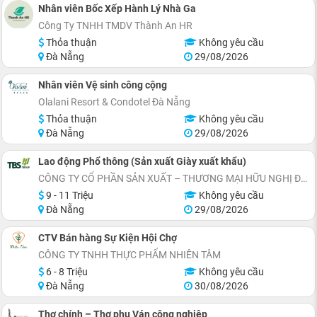
Nhân viên Bốc Xếp Hành Lý Nhà Ga
Công Ty TNHH TMDV Thành An HR
Thỏa thuận
Không yêu cầu
Đà Nẵng
29/08/2026
Nhân viên Vệ sinh công cộng
Olalani Resort & Condotel Đà Nẵng
Thỏa thuận
Không yêu cầu
Đà Nẵng
29/08/2026
Lao động Phổ thông (Sản xuất Giày xuất khẩu)
CÔNG TY CỔ PHẦN SẢN XUẤT – THƯƠNG MẠI HỮU NGHỊ ĐÀ NẴNG
9 - 11 Triệu
Không yêu cầu
Đà Nẵng
29/08/2026
CTV Bán hàng Sự Kiện Hội Chợ
CÔNG TY TNHH THỰC PHẨM NHIÊN TÂM
6 - 8 Triệu
Không yêu cầu
Đà Nẵng
30/08/2026
Thợ chính – Thợ phụ Ván công nghiệp