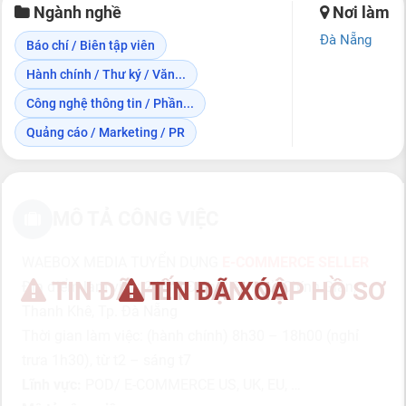
Ngành nghề
Nơi làm
Đà Nẵng
Báo chí / Biên tập viên
Hành chính / Thư ký / Văn...
Công nghệ thông tin / Phần...
Quảng cáo / Marketing / PR
MÔ TẢ CÔNG VIỆC
WAEBOX MEDIA TUYỂN DỤNG
E-COMMERCE SELLER
TIN ĐÃ HẾT HẠN NỘP HỒ SƠ
TIN ĐÃ XÓA
Địa điểm làm việc: 242/5 Điện Biên Phủ, Chính Gián,
Thanh Khê, Tp. Đà Nẵng
Thời gian làm việc: (hành chính) 8h30 – 18h00 (nghỉ
trưa 1h30), từ t2 – sáng t7
Lĩnh vực:
POD/ E-COMMERCE US, UK, EU, …