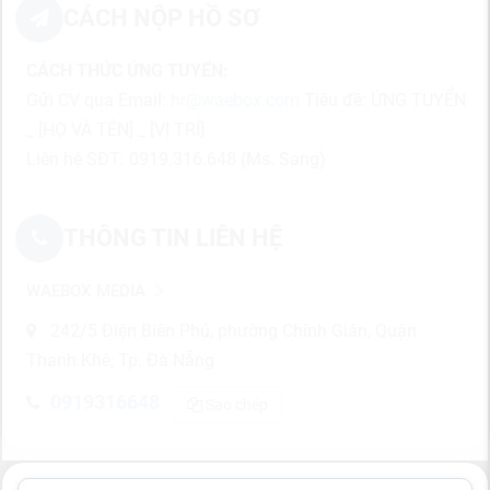
CÁCH NỘP HỒ SƠ
CÁCH THỨC ỨNG TUYỂN:
Gửi CV qua Email:
hr@waebox.com
Tiêu đề: ỨNG TUYỂN
_ [HỌ VÀ TÊN] _ [VỊ TRÍ]
Liên hệ SĐT: 0919.316.648 (Ms. Sang)
THÔNG TIN LIÊN HỆ
WAEBOX MEDIA
242/5 Điện Biên Phủ, phường Chính Gián, Quận
Thanh Khê, Tp. Đà Nẵng
0919316648
Sao chép