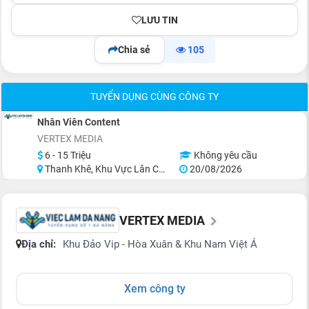
LƯU TIN
Chia sẻ
105
TUYỂN DỤNG CÙNG CÔNG TY
Nhân Viên Content
VERTEX MEDIA
6 - 15 Triệu
Không yêu cầu
Thanh Khê, Khu Vực Lân Cận Đà Nẵng
20/08/2026
VERTEX MEDIA
Địa chỉ:
Khu Đảo Vip - Hòa Xuân & Khu Nam Việt Á
Xem công ty