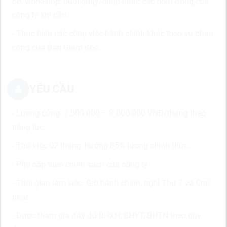
bộ, workshop, buổi quay/chụp hoặc các hoạt động của
công ty khi cần.
- Thực hiện các công việc hành chính khác theo sự phân
công của Ban Giám đốc.
YÊU CẦU
- Lương cứng: 7.000.000 – 8.000.000 VNĐ/tháng theo
năng lực.
- Thử việc 02 tháng, hưởng 85% lương chính thức.
- Phụ cấp theo chính sách của công ty.
- Thời gian làm việc: Giờ hành chính, nghỉ Thứ 7 và Chủ
nhật.
- Được tham gia đầy đủ BHXH, BHYT, BHTN theo quy