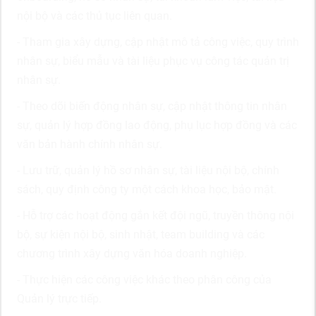
nội bộ và các thủ tục liên quan.
- Tham gia xây dựng, cập nhật mô tả công việc, quy trình
nhân sự, biểu mẫu và tài liệu phục vụ công tác quản trị
nhân sự.
- Theo dõi biến động nhân sự, cập nhật thông tin nhân
sự, quản lý hợp đồng lao động, phụ lục hợp đồng và các
văn bản hành chính nhân sự.
- Lưu trữ, quản lý hồ sơ nhân sự, tài liệu nội bộ, chính
sách, quy định công ty một cách khoa học, bảo mật.
- Hỗ trợ các hoạt động gắn kết đội ngũ, truyền thông nội
bộ, sự kiện nội bộ, sinh nhật, team building và các
chương trình xây dựng văn hóa doanh nghiệp.
- Thực hiện các công việc khác theo phân công của
Quản lý trực tiếp.