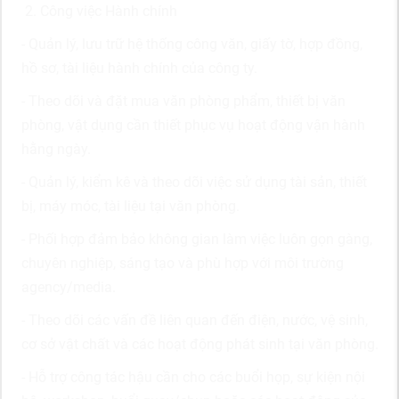
2. Công việc Hành chính
- Quản lý, lưu trữ hệ thống công văn, giấy tờ, hợp đồng,
hồ sơ, tài liệu hành chính của công ty.
- Theo dõi và đặt mua văn phòng phẩm, thiết bị văn
phòng, vật dụng cần thiết phục vụ hoạt động vận hành
hằng ngày.
- Quản lý, kiểm kê và theo dõi việc sử dụng tài sản, thiết
bị, máy móc, tài liệu tại văn phòng.
- Phối hợp đảm bảo không gian làm việc luôn gọn gàng,
chuyên nghiệp, sáng tạo và phù hợp với môi trường
agency/media.
- Theo dõi các vấn đề liên quan đến điện, nước, vệ sinh,
cơ sở vật chất và các hoạt động phát sinh tại văn phòng.
- Hỗ trợ công tác hậu cần cho các buổi họp, sự kiện nội