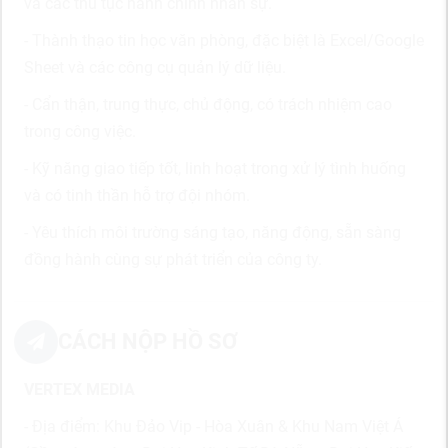
và các thủ tục hành chính nhân sự.
- Thành thạo tin học văn phòng, đặc biệt là Excel/Google
Sheet và các công cụ quản lý dữ liệu.
- Cẩn thận, trung thực, chủ động, có trách nhiệm cao
trong công việc.
- Kỹ năng giao tiếp tốt, linh hoạt trong xử lý tình huống
và có tinh thần hỗ trợ đội nhóm.
- Yêu thích môi trường sáng tạo, năng động, sẵn sàng
đồng hành cùng sự phát triển của công ty.
CÁCH NỘP HỒ SƠ
VERTEX MEDIA
- Địa điểm: Khu Đảo Vip - Hòa Xuân & Khu Nam Việt Á