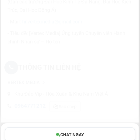
(Gần các trường Đại Học Kinh Tế Đà Nẵng, Đại Học Kiến
Trúc, Đại Học Đông Á)
- Mail:
hr.vertexmedia@gmail.com
- Tiêu đề: [Vertex Media] Ứng tuyển Chuyên viên Hành
chính Nhân sự – Họ tên
THÔNG TIN LIÊN HỆ
VERTEX MEDIA
Khu Đảo Vip - Hòa Xuân & Khu Nam Việt Á
0964771212
Sao chép
CHAT NGAY