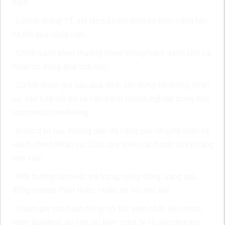
định.
- Lương tháng 13, xét tăng lương định kỳ theo năng lực
và kết quả công việc.
- Chính sách khen thưởng hàng tháng/năm dành cho cá
nhân có đóng góp tích cực.
- Cơ hội tham gia vào quá trình xây dựng hệ thống nhân
sự, văn hóa nội bộ và vận hành doanh nghiệp trong lĩnh
vực media/marketing.
- Được đào tạo, hướng dẫn để nâng cao chuyên môn về
Hành chính Nhân sự, C&B, quy trình vận hành và kỹ năng
làm việc.
- Môi trường làm việc trẻ trung, năng động, sáng tạo,
đồng nghiệp thân thiện, nhiều cơ hội học hỏi.
- Tham gia các hoạt động nội bộ: sinh nhật, liên hoan,
team building, du lịch, sự kiện công ty và các chương