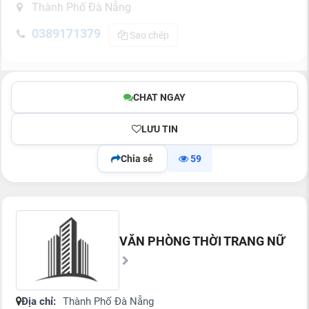
Thành Phố Đà Nẵng
0389171379
Sao chép
CHAT NGAY
LƯU TIN
Chia sẻ
59
VĂN PHÒNG THỜI TRANG NỮ
Địa chỉ:
Thành Phố Đà Nẵng