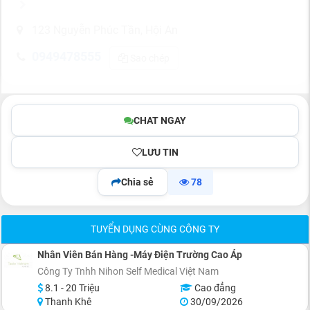
123 Nguyễn Phúc Tần, Hội An
0949478555
Sao chép
CHAT NGAY
LƯU TIN
Chia sẻ
78
TUYỂN DỤNG CÙNG CÔNG TY
Nhân Viên Bán Hàng -Máy Điện Trường Cao Áp
Công Ty Tnhh Nihon Self Medical Việt Nam
8.1 - 20 Triệu
Cao đẳng
Thanh Khê
30/09/2026