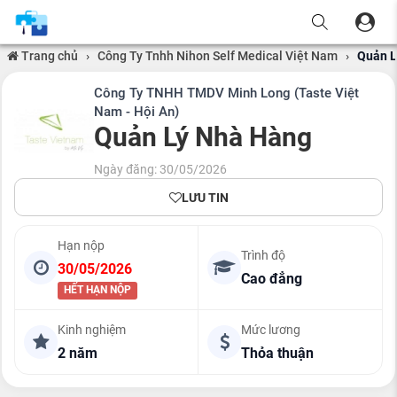
Trang chủ
›
Công Ty Tnhh Nihon Self Medical Việt Nam
›
Quản L
Công Ty TNHH TMDV Minh Long (Taste Việt
Nam - Hội An)
Quản Lý Nhà Hàng
Ngày đăng: 30/05/2026
LƯU TIN
Hạn nộp
Trình độ
30/05/2026
Cao đẳng
HẾT HẠN NỘP
Kinh nghiệm
Mức lương
2 năm
Thỏa thuận