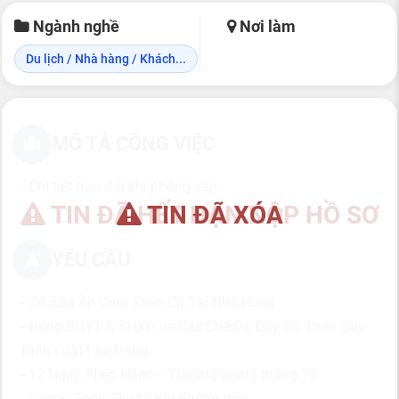
Ngành nghề
Nơi làm
Du lịch / Nhà hàng / Khách...
MÔ TẢ CÔNG VIỆC
- Chi tiết trao đổi khi phỏng vấn
TIN ĐÃ HẾT HẠN NỘP HỒ SƠ
TIN ĐÃ XÓA
YÊU CẦU
- Có Bữa Ăn Cơm Theo Ca Tại Nhà Hàng
- Đóng BHYT & BHXH và Các Chế Độ Đầy Đủ Theo Quy
Định Luật Lao Động
- 12 Ngày Phép Năm – Thưởng lương tháng 13
- Lương Thỏa Thuận Khi Phỏng Vấn