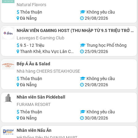
Natural Flavors
Thỏa thuận
Không yêu cầu
Đà Nẵng
29/08/2026
NHÂN VIÊN GAMING HOST (THU NHẬP TỪ 9.5 TRIỆU TRỞ LÊN)
Lasvegas E-Gaming Club
9.5 - 12 Triệu
Trung học Phổ thông
Thanh Khê, Khu Vực Lân Cận Đà Nẵng
25/09/2026
Bếp Á Âu & Salad
Nhà hàng CHEERS STEAKHOUSE
Thỏa thuận
Không yêu cầu
Đà Nẵng
29/08/2026
Nhân viên Sân Pickleball
FURAMA RESORT
Thỏa thuận
Không yêu cầu
Đà Nẵng
30/08/2026
Nhân viên Nấu Ăn
Hệ thống Siêu thị DANAVI MART