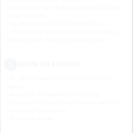
- Thời Gian Làm Việc 8,5h/Ngày (Bao Gồm Giờ Ăn Cơm,
Ca Liên Hoặc Gãy)
- Sắp Xếp Lịch Hàng Tuần, Off 4 Ngày/Tháng
👉 ĐẶC BIỆT ƯU TIÊN: Nhân Viên Có Kỹ Năng Về Các
Môn Nghệ Thuật. Ví dụ: Hát, Nhảy Múa, Hiphop…
QUYỀN LỢI & CHẾ ĐỘ
- Nữ , nam có ngoại hình ưa nhìn, có > 2 năm kinh
nghiệm
- Giao tiếp tốt, có Tiếng Anh lưu loát, rõ ràng
- Trung thực, nhiệt huyết, tận tâm, cẩn thận, sẵn sàng
làm thêm giờ khi có yêu cầu.
- Nhanh nhẹn, vui tươi