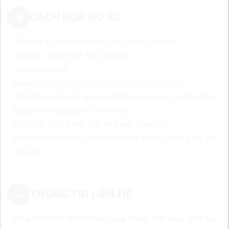
CÁCH NỘP HỒ SƠ
- Địa chỉ: 41 Nguyễn Phúc Chu, An Hội, Hội An
- Liên hệ: 0949 478 555 ( Quyên)
- Link ứng tuyển
nhanh:
https://forms.gle/BBWB3unpZk2Lge1T9
- Gửi hồ sơ về mail: quyenvt78@gmail.com , tiêu đề định
dạng Vị trí ứng tuyển - Họ và tên
Xin lưu ý: Ghi rõ Biết đến tin tuyển dụng tại
sanvieclamdanang.com khi nộp hồ sơ cho chúng tôi. Xin
cảm ơn!
THÔNG TIN LIÊN HỆ
Công Ty TNHH TMDV Minh Long (Taste Việt Nam - Hội An)