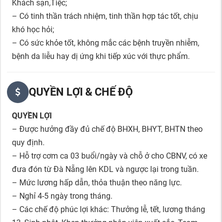
Khách sạn,Tiệc;
– Có tinh thần trách nhiệm, tinh thần hợp tác tốt, chịu
khó học hỏi;
– Có sức khỏe tốt, không mắc các bệnh truyền nhiễm,
bệnh da liễu hay dị ứng khi tiếp xúc với thực phẩm.
QUYỀN LỢI & CHẾ ĐỘ
QUYỀN LỢI
– Được hưởng đầy đủ chế độ BHXH, BHYT, BHTN theo
quy định.
– Hỗ trợ cơm ca 03 buổi/ngày và chỗ ở cho CBNV, có xe
đưa đón từ Đà Nẵng lên KDL và ngược lại trong tuần.
– Mức lương hấp dẫn, thỏa thuận theo năng lực.
– Nghỉ 4-5 ngày trong tháng.
– Các chế độ phúc lợi khác: Thưởng lễ, tết, lương tháng