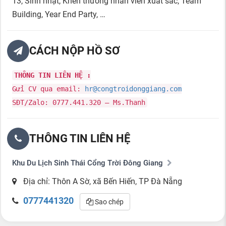
13, Sinh nhật, Khen thưởng nhân viên xuất sắc, Team
Building, Year End Party, …
CÁCH NỘP HỒ SƠ
THÔNG TIN LIÊN HỆ :
Gửi CV qua email:
hr@congtroidonggiang.com
SĐT/Zalo: 0777.441.320 – Ms.Thanh
THÔNG TIN LIÊN HỆ
Khu Du Lịch Sinh Thái Cổng Trời Đông Giang
Địa chỉ: Thôn A Sờ, xã Bến Hiến, TP Đà Nẵng
0777441320
Sao chép