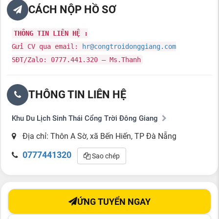
CÁCH NỘP HỒ SƠ
THÔNG TIN LIÊN HỆ :
Gửi CV qua email:
hr@congtroidonggiang.com
SĐT/Zalo: 0777.441.320 – Ms.Thanh
THÔNG TIN LIÊN HỆ
Khu Du Lịch Sinh Thái Cổng Trời Đông Giang
Địa chỉ: Thôn A Sờ, xã Bến Hiến, TP Đà Nẵng
0777441320
Sao chép
ỨNG TUYỂN NGAY