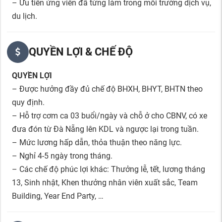
– Ưu tiên ứng viên đã từng làm trong môi trường dịch vụ,
du lịch.
QUYỀN LỢI & CHẾ ĐỘ
QUYỀN LỢI
– Được hưởng đầy đủ chế độ BHXH, BHYT, BHTN theo
quy định.
– Hỗ trợ cơm ca 03 buổi/ngày và chỗ ở cho CBNV, có xe
đưa đón từ Đà Nẵng lên KDL và ngược lại trong tuần.
– Mức lương hấp dẫn, thỏa thuận theo năng lực.
– Nghỉ 4-5 ngày trong tháng.
– Các chế độ phúc lợi khác: Thưởng lễ, tết, lương tháng
13, Sinh nhật, Khen thưởng nhân viên xuất sắc, Team
Building, Year End Party, …