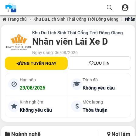
Trang chủ
›
Khu Du Lịch Sinh Thái Cổng Trời Đông Giang
›
Nhân 
Khu Du Lịch Sinh Thái Cổng Trời Đông Giang
Nhân viên Lái Xe D
Ngày đăng: 06/08/2026
LƯU TIN
ỨNG TUYỂN NGAY
Hạn nộp
Trình độ
29/08/2026
Không yêu cầu
Kinh nghiệm
Mức lương
Không yêu cầu
Thỏa thuận
Ngành nghề
Nơi làm