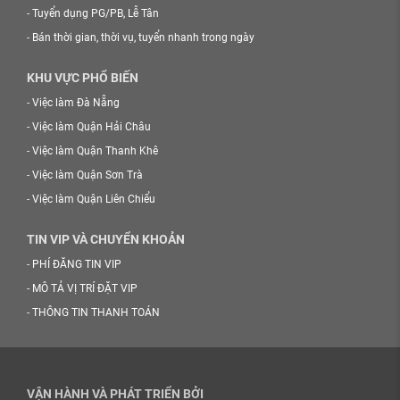
-
Tuyển dụng PG/PB, Lễ Tân
-
Bán thời gian, thời vụ, tuyển nhanh trong ngày
KHU VỰC PHỔ BIẾN
-
Việc làm Đà Nẵng
-
Việc làm Quận Hải Châu
-
Việc làm Quận Thanh Khê
-
Việc làm Quận Sơn Trà
-
Việc làm Quận Liên Chiểu
TIN VIP VÀ CHUYỂN KHOẢN
-
PHÍ ĐĂNG TIN VIP
-
MÔ TẢ VỊ TRÍ ĐẶT VIP
-
THÔNG TIN THANH TOÁN
VẬN HÀNH VÀ PHÁT TRIỂN BỞI