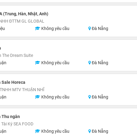
A (Trung, Hàn, Nhật, Anh)
TNHH ĐTTM GL GLOBAL
iệu
Không yêu cầu
Đà Nẵng
h
 The Dream Suite
uận
Không yêu cầu
Đà Nẵng
 Sale Horeca
 TNHH MTV THUẬN NHĨ
uận
Không yêu cầu
Đà Nẵng
n Thu ngân
 Tài Ký SEA FOOD
uận
Không yêu cầu
Đà Nẵng