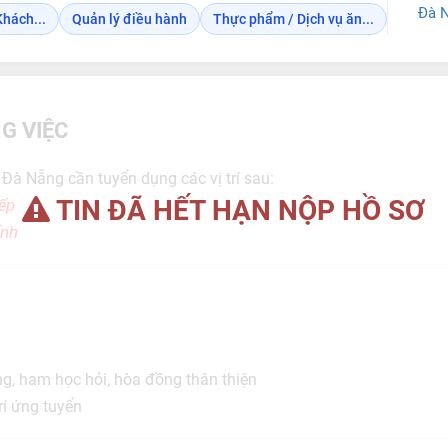
Đà 
Khách...
Quản lý điều hành
Thực phẩm / Dịch vụ ăn...
G VIỆC
Đà Nẵng cần tuyển dụng các vị trí sau:
TIN ĐÃ HẾT HẠN NỘP HỒ SƠ
ếp
ính
ộng, ham học hỏi, hòa đồng thân thiện
rí ứng tuyển