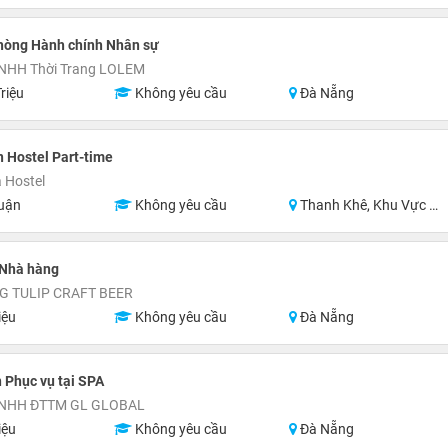
hòng Hành chính Nhân sự
TNHH Thời Trang LOLEM
riệu
Không yêu cầu
Đà Nẵng
 Hostel Part-time
 Hostel
uận
Không yêu cầu
Thanh Khê, Khu Vực Lân Cận Đà Nẵng
 Nhà hàng
G TULIP CRAFT BEER
iệu
Không yêu cầu
Đà Nẵng
 Phục vụ tại SPA
TNHH ĐTTM GL GLOBAL
iệu
Không yêu cầu
Đà Nẵng