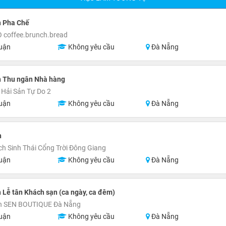
n Pha Chế
 coffee.brunch.bread
uận
Không yêu cầu
Đà Nẵng
n Thu ngân Nhà hàng
Hải Sản Tự Do 2
uận
Không yêu cầu
Đà Nẵng
h
ch Sinh Thái Cổng Trời Đông Giang
uận
Không yêu cầu
Đà Nẵng
 Lễ tân Khách sạn (ca ngày, ca đêm)
n SEN BOUTIQUE Đà Nẵng
uận
Không yêu cầu
Đà Nẵng