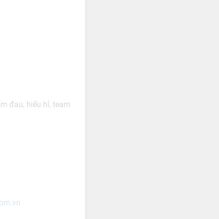
ốm đau, hiếu hỉ, team
com.vn