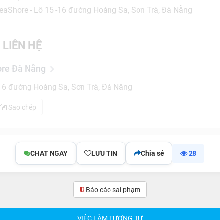
SeaShore - Lô 15 -16 đường Hoàng Sa, Sơn Trà, Đà Nẵng
 LIÊN HỆ
ore Đà Nẵng
-16 đường Hoàng Sa, Sơn Trà, Đà Nẵng
Sao chép
CHAT NGAY
LƯU TIN
Chia sẻ
28
Báo cáo sai phạm
(0)
VIỆC LÀM TƯƠNG TỰ