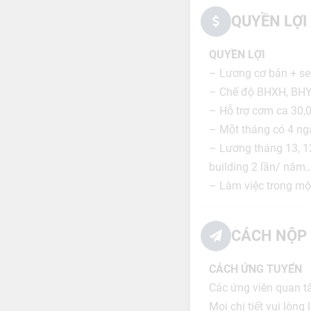
QUYỀN LỢI
QUYỀN LỢI
– Lương cơ bản + se
– Chế độ BHXH, BHYT
– Hỗ trợ cơm ca 30,0
– Một tháng có 4 ng
– Lương tháng 13, 12
building 2 lần/ năm
– Làm việc trong một
CÁCH NỘP 
CÁCH ỨNG TUYỂN
Các ứng viên quan tâ
Mọi chi tiết vui lòn