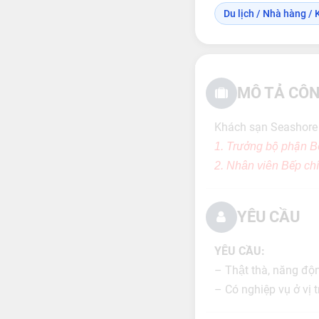
Du lịch / Nhà hàng / 
MÔ TẢ CÔN
Khách sạn Seashore 
1. Trưởng bộ phận B
2. Nhân viên Bếp ch
YÊU CẦU
YÊU CẦU:
– Thật thà, năng đ
– Có nghiệp vụ ở vị t