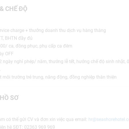
 & CHẾ ĐỘ
rvice charge + thưởng doanh thu dịch vụ hàng tháng
, BHTN đầy đủ
00/ ca, đồng phục, phụ cấp ca đêm
ày OFF
 ngày nghỉ phép/ năm, thưởng lễ tết, hưởng chế độ sinh nhật, 
…
 môi trường trẻ trung, năng động, đồng nghiệp thân thiện
HỒ SƠ
m có thể gửi CV và đơn xin việc qua email:
hr@seashorehotel.
g liên hệ SĐT: 02363 969 969