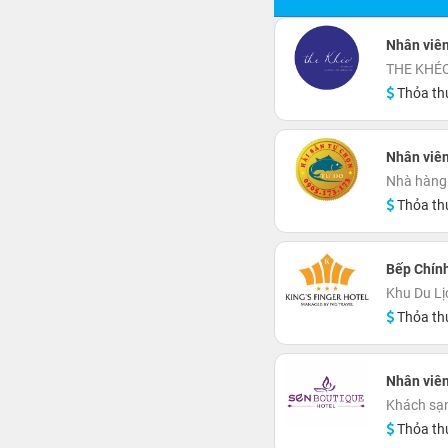
Nhân viê
THE KHÉO
Thỏa th
Nhân viê
Nhà hàng 
Thỏa th
Bếp Chín
Khu Du Lị
Thỏa th
Nhân viên
Khách sạ
Thỏa th