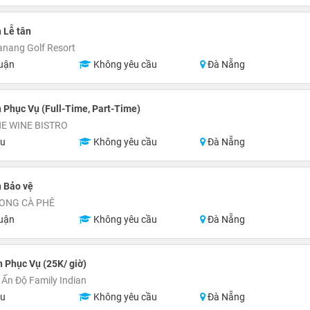
 Lễ tân
nang Golf Resort
uận
Không yêu cầu
Đà Nẵng
 Phục Vụ (Full-Time, Part-Time)
E WINE BISTRO
ệu
Không yêu cầu
Đà Nẵng
 Bảo vệ
ONG CÀ PHÊ
uận
Không yêu cầu
Đà Nẵng
 Phục Vụ (25K/ giờ)
Ấn Độ Family Indian
ệu
Không yêu cầu
Đà Nẵng