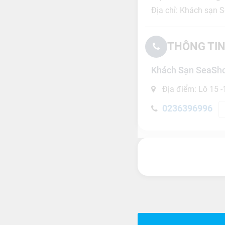
Địa chỉ: Khách sạn 
THÔNG TIN
Khách Sạn SeaSh
Địa điểm: Lô 15 
0236396996