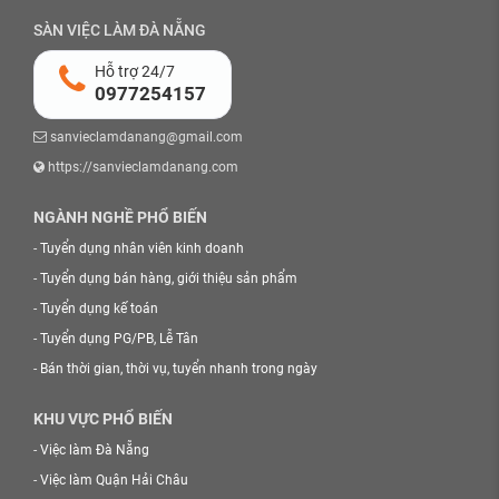
SÀN VIỆC LÀM ĐÀ NẴNG
Hỗ trợ 24/7
0977254157
sanvieclamdanang@gmail.com
https://sanvieclamdanang.com
NGÀNH NGHỀ PHỔ BIẾN
-
Tuyển dụng nhân viên kinh doanh
-
Tuyển dụng bán hàng, giới thiệu sản phẩm
-
Tuyển dụng kế toán
-
Tuyển dụng PG/PB, Lễ Tân
-
Bán thời gian, thời vụ, tuyển nhanh trong ngày
KHU VỰC PHỔ BIẾN
-
Việc làm Đà Nẵng
-
Việc làm Quận Hải Châu