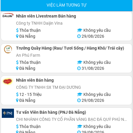
VIỆC LÀM TƯƠNG TỰ
Nhân viên Livestream Bán hàng
Công ty TNHH Daijin Vina
Thỏa thuận
Không yêu cầu
Đà Nẵng
29/08/2026
Trưởng Quầy Hàng (Rau/ Tươi Sống / Hàng Khô/ Trái cây)
An Phú Farm
Thỏa thuận
Không yêu cầu
Đà Nẵng
31/08/2026
Nhân viên Bán hàng
CÔNG TY TNHH SX TM ĐẠI DƯƠNG
12 - 15 Triệu
Không yêu cầu
Đà Nẵng
29/08/2026
Tư vấn Viên Bán hàng (PNJ Đà Nẵng)
CHI NHÁNH CÔNG TY CỔ PHẦN VÀNG BẠC ĐÁ QUÝ PHÚ NHUẬN TẠI ĐÀ NẴNG
Thỏa thuận
Không yêu cầu
Đà Nẵng
29/08/2026