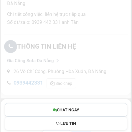
Đà Nẵng
Chi tiết công việc: liên hệ trực tiếp qua
Số đt/zalo: 0939 442 331 anh Tân
THÔNG TIN LIÊN HỆ
Gia Công Sofa Đà Nẵng
26 Võ Chí Công, Phường Hòa Xuân, Đà Nẵng
0939442331
Sao chép
CHAT NGAY
LƯU TIN